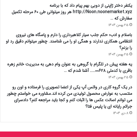
یکنفر دختر ژاپنی از دوبی بهم پیام داد که با برنامه
http://Noon.noonemarket.xyz هر روز میتوانی طی ۶۰ مرحله تکمیل
سفارش که …
25 بهمن 1404
باسلام و ادب؛ حکم جلب سیار کلاهبرداری را دارم و پاسگاه های نیروی
انتظامی همکاری ندارند و همگی او را می شناسند. چطور میتوانم دقیق رد او
را بزنم؟
25 بهمن 1404
یه هفته پیش در تلگرام با گروهی به عنوان وام دهی به مدیریت خانم زهره
باقری با کدملی 00628….. آشنا شدم که …
25 بهمن 1404
در یک گروه کاری در واتس آپ یکی از اعضا تصویری را فرستاده و اون رو
منتسب به عوارض محصول تولیدی من کرده اند.مشاوره می خواستم چطور
می توانم اصالت عکس ها را اثبات کنم و کجا باید مراجعه کنم؟ دادسرای
جرائم رایانه ای یا پلیس فتا؟
8 دی 1404