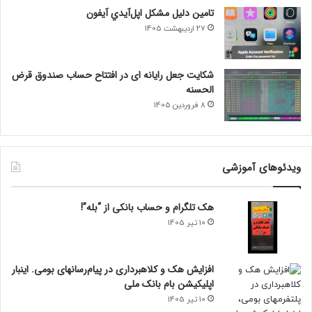
تامين دليل مشکل اپل‌آيدي آيفون
27 اردیبهشت 1405
شکایت جعل رایانه ای در افتتاح حساب صندوق قرض
الحسنه
8 فروردین 1405
ویدئوهای آموزشی
هک تلگرام و حساب بانکی از “بله”!
10 تیر 1405
افزایش هک و کلاهبرداری در پیام‌رسانهای بومی. اینبار
اپلیکیشن بام‌ بانک ملی
10 تیر 1405