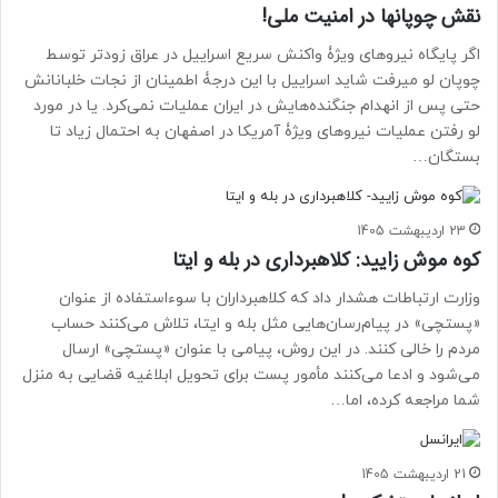
نقش چوپانها در امنیت ملی!
اگر پایگاه نیروهای ویژۀ واکنش سریع اسراییل در عراق زودتر توسط
چوپان لو میرفت شاید اسراییل با این درجۀ اطمینان از نجات خلبانانش
حتی پس از انهدام جنگنده‌هایش در ایران عملیات نمی‌کرد. یا در مورد
لو رفتن عملیات نیروهای ویژۀ آمریکا در اصفهان به احتمال زیاد تا
بستگان…
23 اردیبهشت 1405
کوه موش زایید: کلاهبرداری در بله و ایتا
وزارت ارتباطات هشدار داد که کلاهبرداران با سوءاستفاده از عنوان
«پستچی» در پیام‌رسان‌هایی مثل بله و ایتا، تلاش می‌کنند حساب
مردم را خالی کنند. در این روش، پیامی با عنوان «پستچی» ارسال
می‌شود و ادعا می‌کنند مأمور پست برای تحویل ابلاغیه قضایی به منزل
شما مراجعه کرده، اما…
21 اردیبهشت 1405