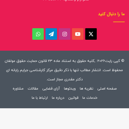
ما را دنبال کنید
ایکس
یوتیوب
اینستاگرام
تلگرام
واتس
آپ
© کپی رایت2026: ,کلیه حقوق به استناد ماده 23 قانون حمایت حقوق مولفان
محفوظ است. انتشار مطالب تنها با ذکر دقیق مرکز کارشناسی جرایم رایانه ای
دکتر مقدری مجاز است.
صفحه اصلی
نظریه ها
ویدئوها
آرای قضایی
مقالات
مشاوره
خدمات ما
قوانین
درباره ما
ارتباط با ما