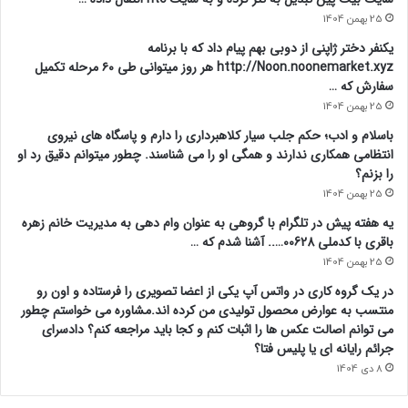
25 بهمن 1404
یکنفر دختر ژاپنی از دوبی بهم پیام داد که با برنامه
http://Noon.noonemarket.xyz هر روز میتوانی طی ۶۰ مرحله تکمیل
سفارش که …
25 بهمن 1404
باسلام و ادب؛ حکم جلب سیار کلاهبرداری را دارم و پاسگاه های نیروی
انتظامی همکاری ندارند و همگی او را می شناسند. چطور میتوانم دقیق رد او
را بزنم؟
25 بهمن 1404
یه هفته پیش در تلگرام با گروهی به عنوان وام دهی به مدیریت خانم زهره
باقری با کدملی 00628….. آشنا شدم که …
25 بهمن 1404
در یک گروه کاری در واتس آپ یکی از اعضا تصویری را فرستاده و اون رو
منتسب به عوارض محصول تولیدی من کرده اند.مشاوره می خواستم چطور
می توانم اصالت عکس ها را اثبات کنم و کجا باید مراجعه کنم؟ دادسرای
جرائم رایانه ای یا پلیس فتا؟
8 دی 1404