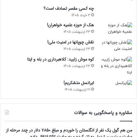
چه کسی مقصر تصادف است؟
3 خرداد 1405
هک از حوزه علمیه خواهران!
23 اردیبهشت 1405
نقش چوپانها در امنیت ملی!
23 اردیبهشت 1405
کوه موش زایید: کلاهبرداری در بله و ایتا
23 اردیبهشت 1405
ایرانسل متشکریم!
21 اردیبهشت 1405
مشاوره و پاسخگویی به سوالات
من هم گول یک نفر از انگلستان را خوردم و مبلغ ۷۸۵۰ دلار در چند مرحله از
سایت بیت پین تبدیل به تتر کرده و به سایت ntc انتقال داده …