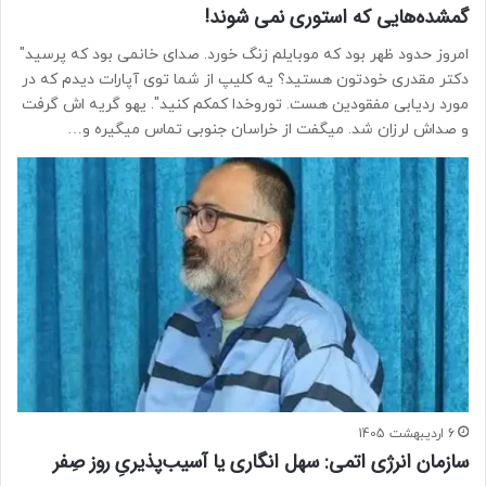
گمشده‌هایی که استوری نمی شوند!
امروز حدود ظهر بود که موبایلم زنگ خورد. صدای خانمی بود که پرسید"
دکتر مقدری خودتون هستید؟ یه کلیپ‌ از شما توی آپارات دیدم که در
مورد ردیابی مفقودین هست. توروخدا کمکم‌ کنید". یهو گریه اش گرفت
و صداش لرزان شد. میگفت از خراسان جنوبی تماس میگیره و…
6 اردیبهشت 1405
سازمان انرژی اتمی: سهل انگاری یا آسیب‌پذیریِ روز صِفر