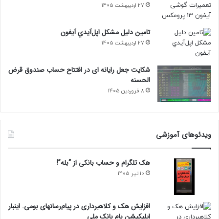
27 اردیبهشت 1405
تامين دليل مشکل اپل‌آيدي آيفون
27 اردیبهشت 1405
شکایت جعل رایانه ای در افتتاح حساب صندوق قرض
الحسنه
8 فروردین 1405
ویدئوهای آموزشی
هک تلگرام و حساب بانکی از “بله”!
10 تیر 1405
افزایش هک و کلاهبرداری در پیام‌رسانهای بومی. اینبار
اپلیکیشن بام‌ بانک ملی