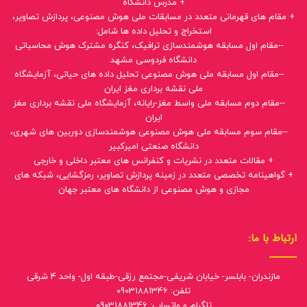
+ مدرس دانشگاه
+ مقام های قهرمانی متعدد در مسابقات ملی هوش مصنوعی، پردازش تصاویر،
استخراج و تحلیل داده ها شامل:
--مقام اول مسابقه هوشمندسازی ترافیک، کنگره مشترک هوش محاسباتی
دانشگاه فردوسی مشهد
--مقام اول مسابقه ملی هوش مصنوعی تحلیل داده های حیاتی، آزمایشگاه
ملی نقشه برداری مغز ایران
--مقام دوم مسابقه ملی واسط مغز-رایانه، آزمایشگاه ملی نقشه برداری مغز
ایران
--مقام سوم مسابقه ملی هوش مصنوعی هوشمندسازی دوربین های شهری،
دانشگاه صنعتی امیرکبیر
+ مقالات متعدد در نشریات و کنفرانس های معتبر داخلی و خارجی
+ گواهینامه تخصصی متعدد در زمینه پردازش تصاویر، رمزگشایی، شبکه های
مجازی و هوش مصنوعی از دانشگاه های معتبر جهان
ارتباط با ما:
مازندران- بابلسر- خیابان شریفی-مجتمع رزقی-طبقه اول- واحد 4 شرقی
تلفن: 09031881346
تلگرام و واتساپ: 09031881346