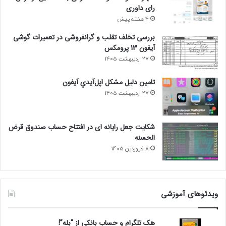
رای داوری
4 هفته پیش
بررسی تخلف تقلب و گرانفروشی در تعمیرات گوشی
آیفون 13 پرومکس
27 اردیبهشت 1405
تامين دليل مشکل اپل‌آيدي آيفون
27 اردیبهشت 1405
شکایت جعل رایانه ای در افتتاح حساب صندوق قرض
الحسنه
8 فروردین 1405
ویدئوهای آموزشی
هک تلگرام و حساب بانکی از “بله”!