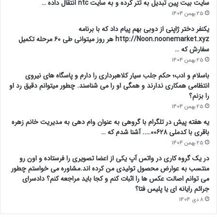
سایت بیت پین تبدیل به تتر کرده و به سایت ntc انتقال داده …
25 بهمن 1404
یکنفر دختر ژاپنی از دوبی بهم پیام داد که با برنامه
http://Noon.noonemarket.xyz هر روز میتوانی طی ۶۰ مرحله تکمیل
سفارش که …
25 بهمن 1404
باسلام و ادب؛ حکم جلب سیار کلاهبرداری را دارم و پاسگاه های نیروی
انتظامی همکاری ندارند و همگی او را می شناسند. چطور میتوانم دقیق رد او
را بزنم؟
25 بهمن 1404
یه هفته پیش در تلگرام با گروهی به عنوان وام دهی به مدیریت خانم زهره
باقری با کدملی 00628….. آشنا شدم که …
25 بهمن 1404
در یک گروه کاری در واتس آپ یکی از اعضا تصویری را فرستاده و اون رو
منتسب به عوارض محصول تولیدی من کرده اند.مشاوره می خواستم چطور
می توانم اصالت عکس ها را اثبات کنم و کجا باید مراجعه کنم؟ دادسرای
جرائم رایانه ای یا پلیس فتا؟
8 دی 1404