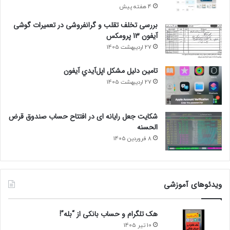
4 هفته پیش
بررسی تخلف تقلب و گرانفروشی در تعمیرات گوشی
آیفون 13 پرومکس
27 اردیبهشت 1405
تامين دليل مشکل اپل‌آيدي آيفون
27 اردیبهشت 1405
شکایت جعل رایانه ای در افتتاح حساب صندوق قرض
الحسنه
8 فروردین 1405
ویدئوهای آموزشی
هک تلگرام و حساب بانکی از “بله”!
10 تیر 1405