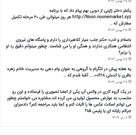
25 بهمن 1404
یکنفر دختر ژاپنی از دوبی بهم پیام داد که با برنامه
http://Noon.noonemarket.xyz هر روز میتوانی طی ۶۰ مرحله تکمیل
سفارش که …
25 بهمن 1404
باسلام و ادب؛ حکم جلب سیار کلاهبرداری را دارم و پاسگاه های نیروی
انتظامی همکاری ندارند و همگی او را می شناسند. چطور میتوانم دقیق رد او
را بزنم؟
25 بهمن 1404
یه هفته پیش در تلگرام با گروهی به عنوان وام دهی به مدیریت خانم زهره
باقری با کدملی 00628….. آشنا شدم که …
25 بهمن 1404
در یک گروه کاری در واتس آپ یکی از اعضا تصویری را فرستاده و اون رو
منتسب به عوارض محصول تولیدی من کرده اند.مشاوره می خواستم چطور
می توانم اصالت عکس ها را اثبات کنم و کجا باید مراجعه کنم؟ دادسرای
جرائم رایانه ای یا پلیس فتا؟
8 دی 1404