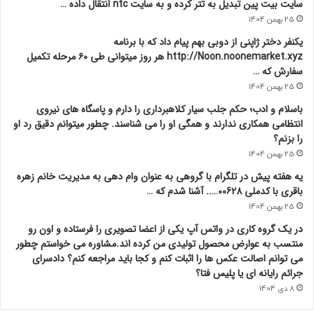
سایت بیت پین تبدیل به تتر کرده و به سایت ntc انتقال داده …
25 بهمن 1404
یکنفر دختر ژاپنی از دوبی بهم پیام داد که با برنامه
http://Noon.noonemarket.xyz هر روز میتوانی طی ۶۰ مرحله تکمیل
سفارش که …
25 بهمن 1404
باسلام و ادب؛ حکم جلب سیار کلاهبرداری را دارم و پاسگاه های نیروی
انتظامی همکاری ندارند و همگی او را می شناسند. چطور میتوانم دقیق رد او
را بزنم؟
25 بهمن 1404
یه هفته پیش در تلگرام با گروهی به عنوان وام دهی به مدیریت خانم زهره
باقری با کدملی 00628….. آشنا شدم که …
25 بهمن 1404
در یک گروه کاری در واتس آپ یکی از اعضا تصویری را فرستاده و اون رو
منتسب به عوارض محصول تولیدی من کرده اند.مشاوره می خواستم چطور
می توانم اصالت عکس ها را اثبات کنم و کجا باید مراجعه کنم؟ دادسرای
جرائم رایانه ای یا پلیس فتا؟
8 دی 1404