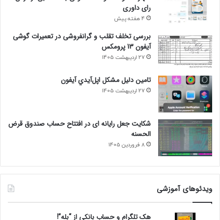
رای داوری
4 هفته پیش
بررسی تخلف تقلب و گرانفروشی در تعمیرات گوشی
آیفون 13 پرومکس
27 اردیبهشت 1405
تامين دليل مشکل اپل‌آيدي آيفون
27 اردیبهشت 1405
شکایت جعل رایانه ای در افتتاح حساب صندوق قرض
الحسنه
8 فروردین 1405
ویدئوهای آموزشی
هک تلگرام و حساب بانکی از “بله”!