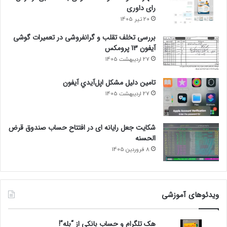
رای داوری
20 تیر 1405
بررسی تخلف تقلب و گرانفروشی در تعمیرات گوشی
آیفون 13 پرومکس
27 اردیبهشت 1405
تامين دليل مشکل اپل‌آيدي آيفون
27 اردیبهشت 1405
شکایت جعل رایانه ای در افتتاح حساب صندوق قرض
الحسنه
8 فروردین 1405
ویدئوهای آموزشی
هک تلگرام و حساب بانکی از “بله”!