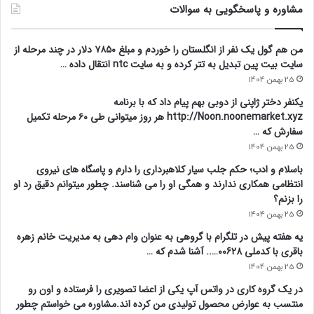
مشاوره و پاسخگویی به سوالات
من هم گول یک نفر از انگلستان را خوردم و مبلغ ۷۸۵۰ دلار در چند مرحله از
سایت بیت پین تبدیل به تتر کرده و به سایت ntc انتقال داده …
25 بهمن 1404
یکنفر دختر ژاپنی از دوبی بهم پیام داد که با برنامه
http://Noon.noonemarket.xyz هر روز میتوانی طی ۶۰ مرحله تکمیل
سفارش که …
25 بهمن 1404
باسلام و ادب؛ حکم جلب سیار کلاهبرداری را دارم و پاسگاه های نیروی
انتظامی همکاری ندارند و همگی او را می شناسند. چطور میتوانم دقیق رد او
را بزنم؟
25 بهمن 1404
یه هفته پیش در تلگرام با گروهی به عنوان وام دهی به مدیریت خانم زهره
باقری با کدملی 00628….. آشنا شدم که …
25 بهمن 1404
در یک گروه کاری در واتس آپ یکی از اعضا تصویری را فرستاده و اون رو
منتسب به عوارض محصول تولیدی من کرده اند.مشاوره می خواستم چطور