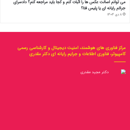
می توانم اصالت عکس ها را اثبات کنم و کجا باید مراجعه کنم؟ دادسرای
جرائم رایانه ای یا پلیس فتا؟
8 دی 1404
مرکز فناوری های هوشمند، امنیت دیجیتال و کارشناسی رسمی
کامپیوتر، فناوری اطلاعات و جرایم رایانه ای دکتر مقدری