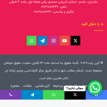
مازندران- بابلسر- خیابان شریفی-مجتمع رزقی-طبقه اول- واحد 4 شرقی
تلفن: 09031881346
تلگرام و واتساپ: 09031881346
ما را دنبال کنید
ایکس
یوتیوب
اینستاگرام
تلگرام
واتس
آپ
© کپی رایت2026: ,کلیه حقوق به استناد ماده 23 قانون حمایت حقوق مولفان
محفوظ است. انتشار مطالب تنها با ذکر دقیق مرکز کارشناسی جرایم رایانه ای
دکتر مقدری مجاز است.
صفحه اصلی
نظریه ها
ویدئوها
آرای قضایی
مقالات
مشاوره
سوالی ندارید؟
خدمات ما
قوانین
درباره ما
ارتباط با ما
فیسبوک
ایکس
واتس آپ
تلگرام
وایبر