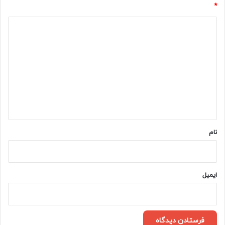
*
د
ی
د
گ
ا
ه
*
نام
ایمیل