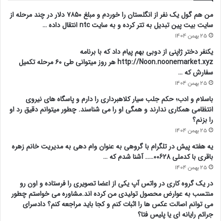
من هم گول یک نفر از انگلستان را خوردم و مبلغ ۷۸۵۰ دلار در چند مرحله از
سایت بیت پین تبدیل به تتر کرده و به سایت ntc انتقال داده …
25 بهمن 1404
یکنفر دختر ژاپنی از دوبی بهم پیام داد که با برنامه
http://Noon.noonemarket.xyz هر روز میتوانی طی ۶۰ مرحله تکمیل
سفارش که …
25 بهمن 1404
باسلام و ادب؛ حکم جلب سیار کلاهبرداری را دارم و پاسگاه های نیروی
انتظامی همکاری ندارند و همگی او را می شناسند. چطور میتوانم دقیق رد او
را بزنم؟
25 بهمن 1404
یه هفته پیش در تلگرام با گروهی به عنوان وام دهی به مدیریت خانم زهره
باقری با کدملی 00628….. آشنا شدم که …
25 بهمن 1404
در یک گروه کاری در واتس آپ یکی از اعضا تصویری را فرستاده و اون رو
منتسب به عوارض محصول تولیدی من کرده اند.مشاوره می خواستم چطور
می توانم اصالت عکس ها را اثبات کنم و کجا باید مراجعه کنم؟ دادسرای
جرائم رایانه ای یا پلیس فتا؟