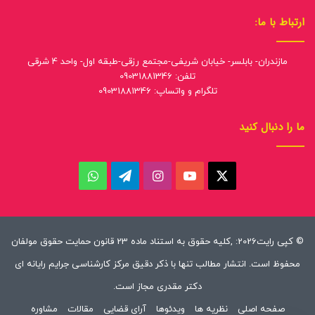
--مقام اول مسابقه هوشمندسازی ترافیک، کنگره مشترک هوش محاسباتی
دانشگاه فردوسی مشهد
--مقام اول مسابقه ملی هوش مصنوعی تحلیل داده های حیاتی، آزمایشگاه
ملی نقشه برداری مغز ایران
--مقام دوم مسابقه ملی واسط مغز-رایانه، آزمایشگاه ملی نقشه برداری مغز
ایران
--مقام سوم مسابقه ملی هوش مصنوعی هوشمندسازی دوربین های شهری،
دانشگاه صنعتی امیرکبیر
+ مقالات متعدد در نشریات و کنفرانس های معتبر داخلی و خارجی
+ گواهینامه تخصصی متعدد در زمینه پردازش تصاویر، رمزگشایی، شبکه های
مجازی و هوش مصنوعی از دانشگاه های معتبر جهان
ارتباط با ما:
مازندران- بابلسر- خیابان شریفی-مجتمع رزقی-طبقه اول- واحد 4 شرقی
تلفن: 09031881346
تلگرام و واتساپ: 09031881346
ما را دنبال کنید