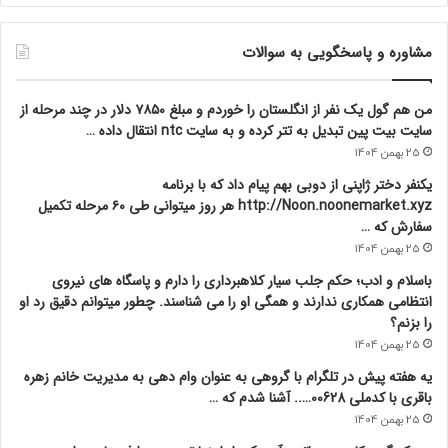
نقش چوپانها در امنیت ملی!
23 اردیبهشت 1405
کوه موش زایید: کلاهبرداری در بله و ایتا
23 اردیبهشت 1405
ایرانسل متشکریم!
21 اردیبهشت 1405
مشاوره و پاسخگویی به سوالات
من هم گول یک نفر از انگلستان را خوردم و مبلغ ۷۸۵۰ دلار در چند مرحله از
سایت بیت پین تبدیل به تتر کرده و به سایت ntc انتقال داده …
25 بهمن 1404