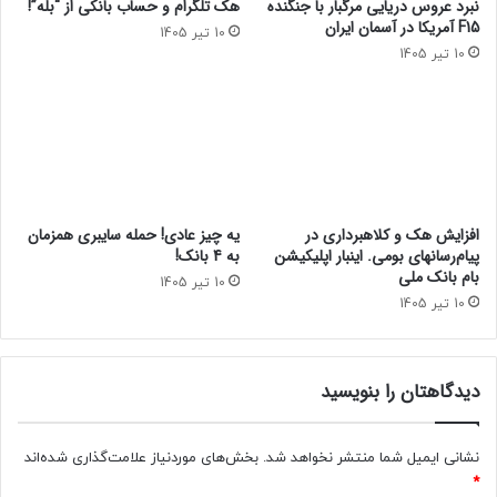
نبرد عروس دریایی مرگبار با جنگنده
هک تلگرام و حساب بانکی از “بله”!
F15 آمریکا در آسمان ایران
10 تیر 1405
10 تیر 1405
افزایش هک و کلاهبرداری در
یه چیز عادی! حمله سایبری همزمان
پیام‌رسانهای بومی. اینبار اپلیکیشن
به 4 بانک!
بام‌ بانک ملی
10 تیر 1405
10 تیر 1405
دیدگاهتان را بنویسید
نشانی ایمیل شما منتشر نخواهد شد.
بخش‌های موردنیاز علامت‌گذاری شده‌اند
*