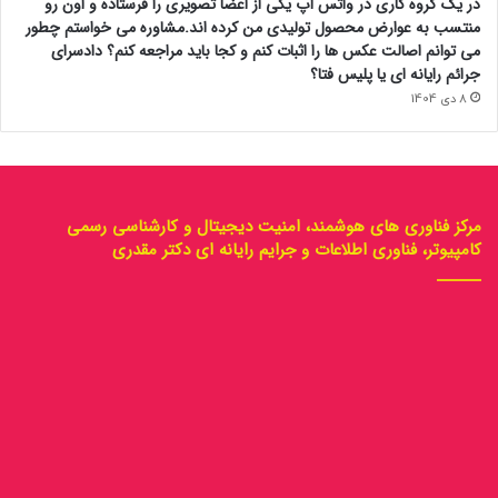
یکنفر دختر ژاپنی از دوبی بهم پیام داد که با برنامه
http://Noon.noonemarket.xyz هر روز میتوانی طی ۶۰ مرحله تکمیل
سفارش که …
25 بهمن 1404
باسلام و ادب؛ حکم جلب سیار کلاهبرداری را دارم و پاسگاه های نیروی
انتظامی همکاری ندارند و همگی او را می شناسند. چطور میتوانم دقیق رد او
را بزنم؟
25 بهمن 1404
یه هفته پیش در تلگرام با گروهی به عنوان وام دهی به مدیریت خانم زهره
باقری با کدملی 00628….. آشنا شدم که …
25 بهمن 1404
در یک گروه کاری در واتس آپ یکی از اعضا تصویری را فرستاده و اون رو
منتسب به عوارض محصول تولیدی من کرده اند.مشاوره می خواستم چطور
می توانم اصالت عکس ها را اثبات کنم و کجا باید مراجعه کنم؟ دادسرای
جرائم رایانه ای یا پلیس فتا؟
8 دی 1404