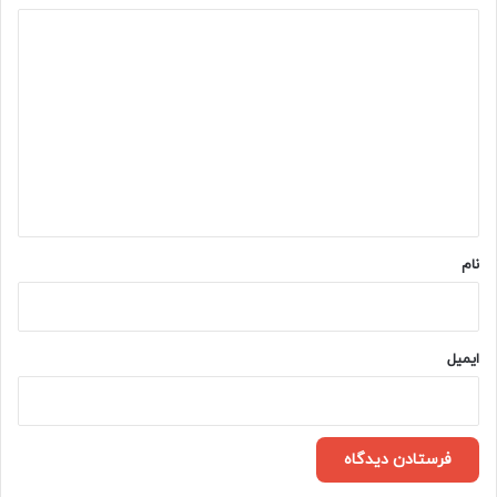
د
ی
د
گ
ا
ه
*
نام
ایمیل