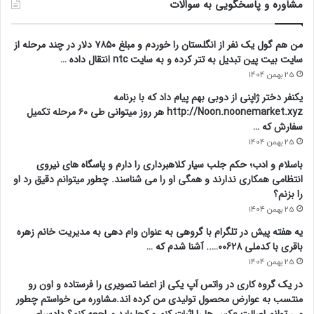
مشاوره و پاسخگویی به سوالات
من هم گول یک نفر از انگلستان را خوردم و مبلغ ۷۸۵۰ دلار در چند مرحله از
سایت بیت پین تبدیل به تتر کرده و به سایت ntc انتقال داده …
25 بهمن 1404
یکنفر دختر ژاپنی از دوبی بهم پیام داد که با برنامه
http://Noon.noonemarket.xyz هر روز میتوانی طی ۶۰ مرحله تکمیل
سفارش که …
25 بهمن 1404
باسلام و ادب؛ حکم جلب سیار کلاهبرداری را دارم و پاسگاه های نیروی
انتظامی همکاری ندارند و همگی او را می شناسند. چطور میتوانم دقیق رد او
را بزنم؟
25 بهمن 1404
یه هفته پیش در تلگرام با گروهی به عنوان وام دهی به مدیریت خانم زهره
باقری با کدملی 00628….. آشنا شدم که …
25 بهمن 1404
در یک گروه کاری در واتس آپ یکی از اعضا تصویری را فرستاده و اون رو
منتسب به عوارض محصول تولیدی من کرده اند.مشاوره می خواستم چطور