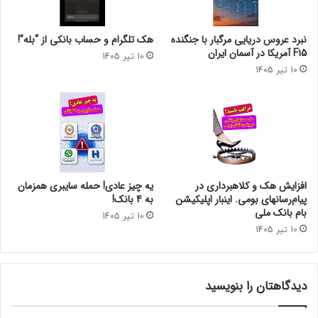
نبرد عروس دریایی مرگبار با جنگنده
هک تلگرام و حساب بانکی از “بله”!
F15 آمریکا در آسمان ایران
10 تیر 1405
10 تیر 1405
افزایش هک و کلاهبرداری در
یه چیز عادی! حمله سایبری همزمان
پیام‌رسانهای بومی. اینبار اپلیکیشن
به 4 بانک!
بام‌ بانک ملی
10 تیر 1405
10 تیر 1405
دیدگاهتان را بنویسید