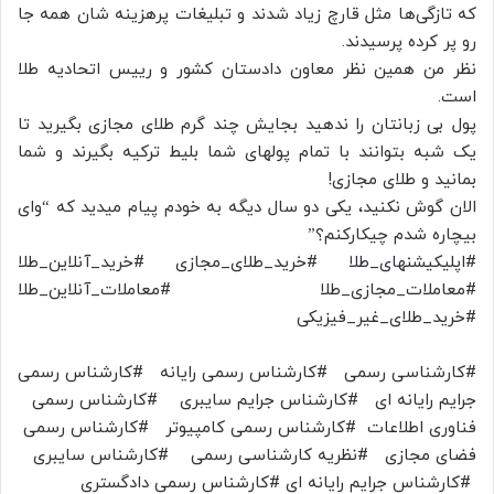
که تازگی‌ها مثل قارچ‌ زیاد شدند و تبلیغات پرهزینه شان همه جا
رو پر کرده پرسیدند.‌
نظر من همین نظر معاون دادستان کشور و رییس اتحادیه طلا
است.
پول بی زبانتان را ندهید بجایش چند گرم‌ طلای مجازی بگیرید تا
یک شبه بتوانند با تمام پولهای شما بلیط ترکیه بگیرند و شما
بمانید و طلای مجازی!
الان گوش نکنید، یکی دو سال دیگه به خودم‌ پیام میدید که “وای
بیچاره شدم چیکار‌کنم؟”
#اپلیکیشنهای_طلا #خرید_طلای_مجازی #خرید_آنلاین_طلا
#معاملات_مجازی_طلا #معاملات_آنلاین_طلا
#خرید_طلای_غیر_فیزیکی
#کارشناسی رسمی #کارشناس رسمی رایانه #کارشناس رسمی
جرایم رایانه ای #کارشناس جرایم سایبری #کارشناس رسمی
فناوری اطلاعات #کارشناس رسمی کامپیوتر #کارشناس رسمی
فضای مجازی #نظریه کارشناسی رسمی #کارشناس سایبری
#کارشناس جرایم رایانه ای #کارشناس رسمی دادگستری