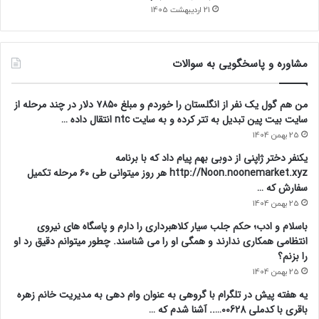
21 اردیبهشت 1405
مشاوره و پاسخگویی به سوالات
من هم گول یک نفر از انگلستان را خوردم و مبلغ ۷۸۵۰ دلار در چند مرحله از
سایت بیت پین تبدیل به تتر کرده و به سایت ntc انتقال داده …
25 بهمن 1404
یکنفر دختر ژاپنی از دوبی بهم پیام داد که با برنامه
http://Noon.noonemarket.xyz هر روز میتوانی طی ۶۰ مرحله تکمیل
سفارش که …
25 بهمن 1404
باسلام و ادب؛ حکم جلب سیار کلاهبرداری را دارم و پاسگاه های نیروی
انتظامی همکاری ندارند و همگی او را می شناسند. چطور میتوانم دقیق رد او
را بزنم؟
25 بهمن 1404
یه هفته پیش در تلگرام با گروهی به عنوان وام دهی به مدیریت خانم زهره
باقری با کدملی 00628….. آشنا شدم که …