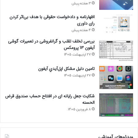
3 هفته پیش
اظهارنامه و دادخواست حقوقی با هدف بی‌اثر کردن
رای داوری
4 هفته پیش
بررسی تخلف تقلب و گرانفروشی در تعمیرات گوشی
آیفون 13 پرومکس
27 اردیبهشت 1405
تامين دليل مشکل اپل‌آيدي آيفون
27 اردیبهشت 1405
شکایت جعل رایانه ای در افتتاح حساب صندوق قرض
الحسنه
8 فروردین 1405
ویدئوهای آموزشی