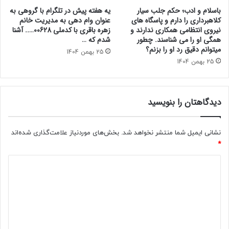
باسلام و ادب؛ حکم جلب سیار
یه هفته پیش در تلگرام با گروهی به
کلاهبرداری را دارم و پاسگاه های
عنوان وام دهی به مدیریت خانم
نیروی انتظامی همکاری ندارند و
زهره باقری با کدملی 00628….. آشنا
همگی او را می شناسند. چطور
شدم که …
میتوانم دقیق رد او را بزنم؟
25 بهمن 1404
25 بهمن 1404
دیدگاهتان را بنویسید
نشانی ایمیل شما منتشر نخواهد شد.
بخش‌های موردنیاز علامت‌گذاری شده‌اند
*
د
ی
د
گ
ا