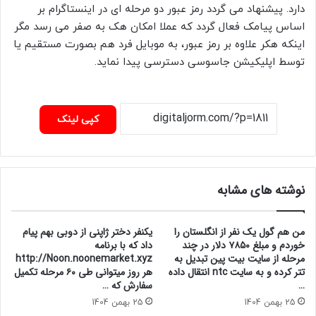
دارد. پیشنهاد می گردد رمز عبور دو مرحله ای در اینستاگرام بر
اساس پیامک فعال گردد که عملا امکان هک به صفر می رسد مگر
اینکه هکر علاوه بر رمز عبور، به موبایل فرد هم بصورت مستقیم یا
توسط اپلیکیشن جاسوسی دسترسی پیدا نماید.
کپی لینک
نوشته های مشابه
من هم گول یک نفر از انگلستان را
یکنفر دختر ژاپنی از دوبی بهم پیام
خوردم و مبلغ ۷۸۵۰ دلار در چند
داد که با برنامه
مرحله از سایت بیت پین تبدیل به
http://Noon.noonemarket.xyz
تتر کرده و به سایت ntc انتقال داده
هر روز میتوانی طی ۶۰ مرحله تکمیل
…
سفارش که …
25 بهمن 1404
25 بهمن 1404