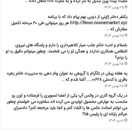
سایت بیت پین تبدیل به تتر کرده و به سایت ntc انتقال داده …
25 بهمن 1404
یکنفر دختر ژاپنی از دوبی بهم پیام داد که با برنامه
http://Noon.noonemarket.xyz هر روز میتوانی طی ۶۰ مرحله تکمیل
سفارش که …
25 بهمن 1404
باسلام و ادب؛ حکم جلب سیار کلاهبرداری را دارم و پاسگاه های نیروی
انتظامی همکاری ندارند و همگی او را می شناسند. چطور میتوانم دقیق رد او
را بزنم؟
25 بهمن 1404
یه هفته پیش در تلگرام با گروهی به عنوان وام دهی به مدیریت خانم زهره
باقری با کدملی 00628….. آشنا شدم که …
25 بهمن 1404
در یک گروه کاری در واتس آپ یکی از اعضا تصویری را فرستاده و اون رو
منتسب به عوارض محصول تولیدی من کرده اند.مشاوره می خواستم چطور
می توانم اصالت عکس ها را اثبات کنم و کجا باید مراجعه کنم؟ دادسرای
جرائم رایانه ای یا پلیس فتا؟
8 دی 1404