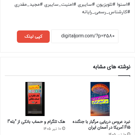
#اسنوا #تلویزیون #سایبری #امنیت_سایبری #مجید_مقدری
#کارشناس_رسمی_رایانه
کپی لینک
نوشته های مشابه
نبرد عروس دریایی مرگبار با جنگنده
هک تلگرام و حساب بانکی از “بله”!
F15 آمریکا در آسمان ایران
10 تیر 1405
10 تیر 1405