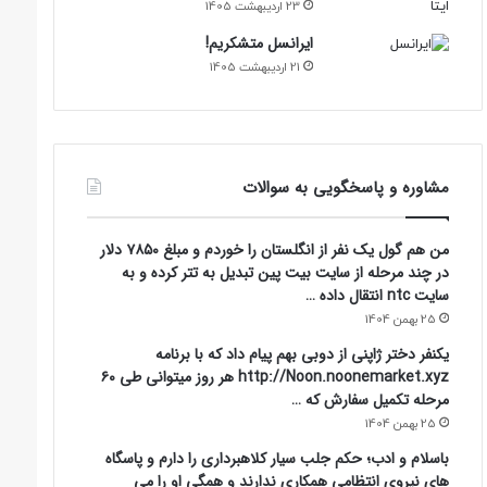
23 اردیبهشت 1405
ایرانسل متشکریم!
21 اردیبهشت 1405
مشاوره و پاسخگویی به سوالات
من هم گول یک نفر از انگلستان را خوردم و مبلغ ۷۸۵۰ دلار
در چند مرحله از سایت بیت پین تبدیل به تتر کرده و به
سایت ntc انتقال داده …
25 بهمن 1404
یکنفر دختر ژاپنی از دوبی بهم پیام داد که با برنامه
http://Noon.noonemarket.xyz هر روز میتوانی طی ۶۰
مرحله تکمیل سفارش که …
25 بهمن 1404
باسلام و ادب؛ حکم جلب سیار کلاهبرداری را دارم و پاسگاه
های نیروی انتظامی همکاری ندارند و همگی او را می