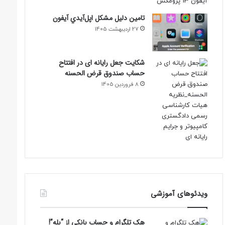
تامين دليل مشکل اپل‌آيدي آيفون
27 اردیبهشت 1405
شکایت جعل رایانه ای در افتتاح
حساب صندوق قرض الحسنه
8 فروردین 1405
ویدئوهای آموزشی
هک تلگرام و حساب بانکی از “بله”!