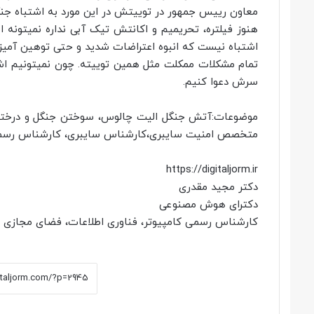
معاون رییس جمهور در توییتش در این مورد به اشتباه جنگ
هنوز فیلتره، تحریمیم و اکانتش تیک آبی نداره نمیتونه ای
اشتباه نیست که انبوه اعتراضات شدید و حتی توهین آمیز در
تمام مشکلات ممکلت مثل همین توییته. چون نمیتونیم اش
سرش دعوا کنیم.
موضوعات:آتش جنگل الیت چالوس، سوختن جنگل و درختان 
متخصص امنیت سایبری،کارشناس سایبری، کارشناس رسمی جر
https://digitaljorm.ir
دکتر مجید مقدری
دکترای هوش مصنوعی
کارشناس رسمی کامپیوتر، فناوری اطلاعات، فضای مجازی و ج