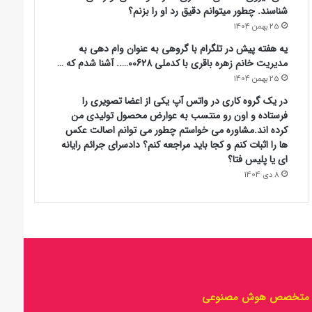
شناسند. چطور میتوانم دقیق رد او را بزنم؟
25 بهمن 1404
یه هفته پیش در تلگرام با گروهی به عنوان وام دهی به
مدیریت خانم زهره باقری با کدملی 00628….. آشنا شدم که …
25 بهمن 1404
در یک گروه کاری در واتس آپ یکی از اعضا تصویری را
فرستاده و اون رو منتسب به عوارض محصول تولیدی من
کرده اند.مشاوره می خواستم چطور می توانم اصالت عکس
ها را اثبات کنم و کجا باید مراجعه کنم؟ دادسرای جرائم رایانه
ای یا پلیس فتا؟
8 دی 1404
متخصص هوش مصنوعی