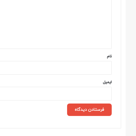
ی
د
گ
ا
ه
*
نام
ایمیل