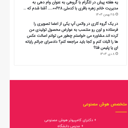
یه هفته پیش در تلگرام با گروهی به عنوان وام دهی به
مدیریت خانم زهره باقری با کدملی 00628….. آشنا شدم که …
25 بهمن 1404
در یک گروه کاری در واتس آپ یکی از اعضا تصویری را
فرستاده و اون رو منتسب به عوارض محصول تولیدی من
کرده اند.مشاوره می خواستم چطور می توانم اصالت عکس
ها را اثبات کنم و کجا باید مراجعه کنم؟ دادسرای جرائم رایانه
ای یا پلیس فتا؟
8 دی 1404
متخصص هوش مصنوعی
+ دکترای کامپیوتر-هوش مصنوعی
+ مدرس دانشگاه