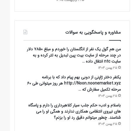
مشاوره و پاسخگویی به سوالات
من هم گول یک نفر از انگلستان را خوردم و مبلغ ۷۸۵۰ دلار
در چند مرحله از سایت بیت پین تبدیل به تتر کرده و به
سایت ntc انتقال داده …
25 بهمن 1404
یکنفر دختر ژاپنی از دوبی بهم پیام داد که با برنامه
http://Noon.noonemarket.xyz هر روز میتوانی طی ۶۰
مرحله تکمیل سفارش که …
25 بهمن 1404
باسلام و ادب؛ حکم جلب سیار کلاهبرداری را دارم و پاسگاه
های نیروی انتظامی همکاری ندارند و همگی او را می
شناسند. چطور میتوانم دقیق رد او را بزنم؟
25 بهمن 1404