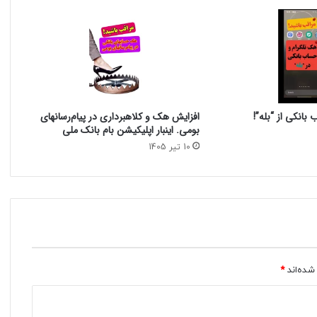
بانکی از “بله”!
افزایش هک و کلاهبرداری در پیام‌رسانهای
بومی. اینبار اپلیکیشن بام‌ بانک ملی
10 تیر 1405
شده‌اند
*