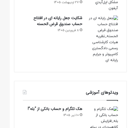
27 اردیبهشت 1405
شکایت جعل رایانه ای در افتتاح
حساب صندوق قرض الحسنه
8 فروردین 1405
ویدئوهای آموزشی
هک تلگرام و حساب بانکی از “بله”!
10 تیر 1405