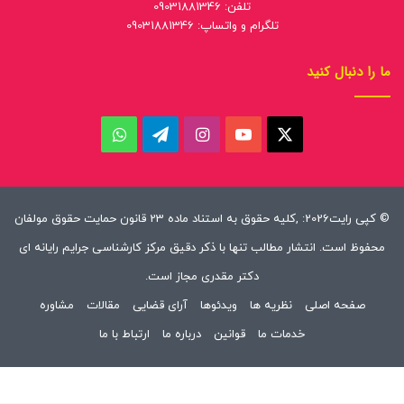
تلفن: 09031881346
تلگرام و واتساپ: 09031881346
ما را دنبال کنید
ایکس
یوتیوب
اینستاگرام
تلگرام
واتس
آپ
© کپی رایت2026: ,کلیه حقوق به استناد ماده 23 قانون حمایت حقوق مولفان
محفوظ است. انتشار مطالب تنها با ذکر دقیق مرکز کارشناسی جرایم رایانه ای
دکتر مقدری مجاز است.
صفحه اصلی
نظریه ها
ویدئوها
آرای قضایی
مقالات
مشاوره
خدمات ما
قوانین
درباره ما
ارتباط با ما