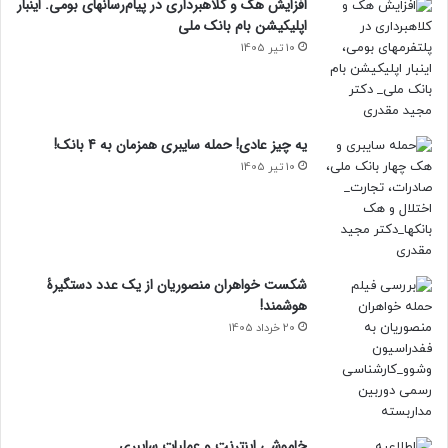
افزایش هک و کلاهبرداری در پیام‌رسانهای بومی. اینبار
اپلیکیشن بام‌ بانک ملی
10 تیر 1405
یه چیز عادی! حمله سایبری همزمان به 4 بانک!
10 تیر 1405
شکست خواهران منصوریان از یک عدد دستگیرۀ
هوشمند!
20 خرداد 1405
خاموشی اینترنت و عملیات سایبری