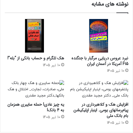
نوشته های مشابه
نبرد عروس دریایی مرگبار با جنگنده
هک تلگرام و حساب بانکی از “بله”!
F15 آمریکا در آسمان ایران
10 تیر 1405
10 تیر 1405
افزایش هک و کلاهبرداری در
یه چیز عادی! حمله سایبری همزمان
پیام‌رسانهای بومی. اینبار اپلیکیشن
به 4 بانک!
بام‌ بانک ملی
10 تیر 1405
10 تیر 1405