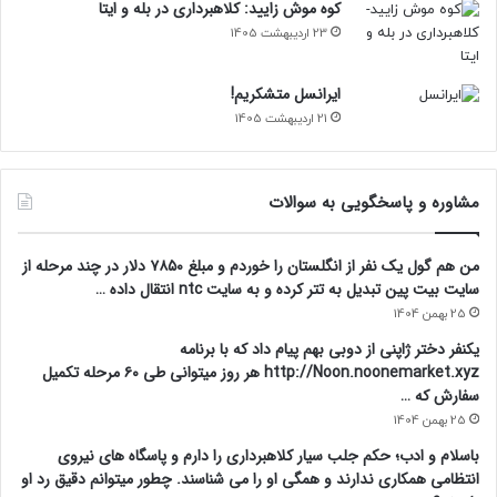
کوه موش زایید: کلاهبرداری در بله و ایتا
23 اردیبهشت 1405
ایرانسل متشکریم!
21 اردیبهشت 1405
مشاوره و پاسخگویی به سوالات
من هم گول یک نفر از انگلستان را خوردم و مبلغ ۷۸۵۰ دلار در چند مرحله از
سایت بیت پین تبدیل به تتر کرده و به سایت ntc انتقال داده …
25 بهمن 1404
یکنفر دختر ژاپنی از دوبی بهم پیام داد که با برنامه
http://Noon.noonemarket.xyz هر روز میتوانی طی ۶۰ مرحله تکمیل
سفارش که …
25 بهمن 1404
باسلام و ادب؛ حکم جلب سیار کلاهبرداری را دارم و پاسگاه های نیروی
انتظامی همکاری ندارند و همگی او را می شناسند. چطور میتوانم دقیق رد او