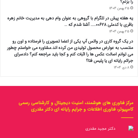
را بزنم؟
25 بهمن 1404
یه هفته پیش در تلگرام با گروهی به عنوان وام دهی به مدیریت خانم زهره
باقری با کدملی 00628….. آشنا شدم که …
25 بهمن 1404
در یک گروه کاری در واتس آپ یکی از اعضا تصویری را فرستاده و اون رو
منتسب به عوارض محصول تولیدی من کرده اند.مشاوره می خواستم چطور
می توانم اصالت عکس ها را اثبات کنم و کجا باید مراجعه کنم؟ دادسرای
جرائم رایانه ای یا پلیس فتا؟
8 دی 1404
مرکز فناوری های هوشمند، امنیت دیجیتال و کارشناسی رسمی
کامپیوتر، فناوری اطلاعات و جرایم رایانه ای دکتر مقدری