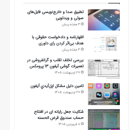
تطبیق صدا و خارج‌نویسی فایل‌های
صوتی و ویدئویی
3 هفته پیش
اظهارنامه و دادخواست حقوقی با
هدف بی‌اثر کردن رای داوری
4 هفته پیش
بررسی تخلف تقلب و گرانفروشی در
تعمیرات گوشی آیفون 13 پرومکس
27 اردیبهشت 1405
تامين دليل مشکل اپل‌آيدي آيفون
27 اردیبهشت 1405
شکایت جعل رایانه ای در افتتاح
حساب صندوق قرض الحسنه
8 فروردین 1405