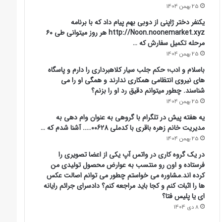
25 بهمن 1404
یکنفر دختر ژاپنی از دوبی بهم پیام داد که با برنامه
http://Noon.noonemarket.xyz هر روز میتوانی طی ۶۰
مرحله تکمیل سفارش که …
25 بهمن 1404
باسلام و ادب؛ حکم جلب سیار کلاهبرداری را دارم و پاسگاه
های نیروی انتظامی همکاری ندارند و همگی او را می
شناسند. چطور میتوانم دقیق رد او را بزنم؟
25 بهمن 1404
یه هفته پیش در تلگرام با گروهی به عنوان وام دهی به
مدیریت خانم زهره باقری با کدملی 00628….. آشنا شدم که …
25 بهمن 1404
در یک گروه کاری در واتس آپ یکی از اعضا تصویری را
فرستاده و اون رو منتسب به عوارض محصول تولیدی من
کرده اند.مشاوره می خواستم چطور می توانم اصالت عکس
ها را اثبات کنم و کجا باید مراجعه کنم؟ دادسرای جرائم رایانه
ای یا پلیس فتا؟
8 دی 1404