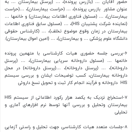
حضور آقایان … (بازرس پرونده)، … (پرسنل بیمارستان … به
عنوان مشاور بازرس پرونده)، … (حراست بیمارستان)، …(حراست
بیمارستان)، … (مسئول فناوری اطلاعات بیمارستان) و خانمها …
(نماینده شرکت پشتیبان HIS)، … (مسئول سابق فناوری اطلاعات
بیمارستان در زمان وقوع موضوع تخلف)، … (کارشناس حقوقی
دانشگاه علوم پزشکی … و بیمارستان)، … (امین اموال بیمارستان).
6-بررسی جلسه حضوری هیات کارشناسی با متهمین پرونده
خانمها … (مسئول داروخانه سرپایی بیمارستان)، … (پرسنل
داروخانه)، … (پرسنل داروخانه)، …(پرسنل داروخانه) در محل
داروخانه بیمارستان، کسب توضیحات ایشان و بررسی سیستم
HIS داروخانه و فرآیند انجام کار ثبت و تحویل نسخ داروئی
7-استخراج نزدیک به یکصد هزار رکورد اطلاعاتی از سیستم HIS
بیمارستان وتحلیل و بررسی آنها توسط نرم افزارهای آماری و
تحلیلی
8-جلسات متعدد هیات کارشناسی جهت تحلیل و راستی آزمایی