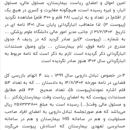
امین اموال و امضای ریاست بیمارستان، مسئول مالی، مسئول
انبار، و غیره رسیده است، هیچگونه مغایرت و کسری در هیچ یک
از اقلام( در تعداد و به ترتیب ۲۸۱ قلم و ۳۰۰ قلم) مشاهده نگردید
(پیوست 3). لذا متعاقب انبارگردانی پایان سال ۱۴۰۱ نامه ای در
تاریخ 31/2/۱۴۰۲ از جانب مدیر امور مالی دانشگاه علوم پزشکی …
به شماره… (پیوست 4)نیز صادر گردید که در ردیف ۸ جدول
مندرج در نامه فوق، نام بیمارستان … برای وصول مستندات
انبارگردانی ذکر گردیده است. لازم به ذکر است که نامه مربوط به
انبارگردانی سال ۱۴۰۲ هنوز صادر نگردیده است.
4-در خصوص تبادل دارویی سال ۱۳۹۹ ، بند ۴ اتهام بازرسی کل
قضایی در نامه مورخه 14/8/۱۴۰۲ به دادستان … که به تعداد 54
قلم اشاره نمودند(پیوست 5)، تعداد صحیح 44 قلم مطابق
مستندات پیوست که به امضای ریاست وقت بیمارستان(دکتر …)
و مسئول مالی وقت(…) رسیده است به مبلغ 257333800 ریال
می‌باشد که هم صورتجلسه تبادل دارویی به امضای افراد صاحب
مسئولیت و هم در سامانه HIS بیمارستان و هم در سامانه
حسابرسی تعهدی بیمارستان که اسنادش پیوست می‌گردد