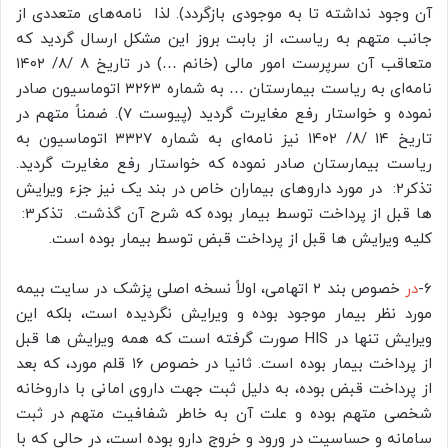
آن وجود نداشته تا به موجودی بازگردد). لذا نامه‌های متعددی از
جانب متهم به ریاست، از بابت بروز این مشکل ارسال گردید که
متعاقب آن سرپرست امور مالی (خانم …) در تاریخ 8 /۸/ ۱۴۰۲
نامه‌ای به ریاست بیمارستان … به شماره ۳۲۶۳ اتوماسیون صادر
نموده و خواستار رفع مغایرت گردید (پیوست 7). ضمناً متهم در
تاریخ ۱۴ /۸/ ۱۴۰۲ نیز نامه‌ای به شماره ۳۳۲۷ اتوماسیون به
ریاست بیمارستان صادر نموده که خواستار رفع مغایرت گردید.
تذکر2: در مورد داروهای بیماران خاص در بند یک نیز جزء ویرایش
ها قبل از پرداخت توسط بیمار بوده که شرح آن گذشت. تذکر3:
کلیه ویرایش ها قبل از پرداخت قبض توسط بیمار بوده است.
6-
در
خصوص بند ۲ اتهامی، اولاً نسخه اصلی پزشک در سایت بیمه
مورد نظر بیمار موجود بوده و ویرایش نگردیده است، بلکه این
ویرایش تنها در HIS صورت گرفته است که همه ویرایش ها قبل
از پرداخت بیمار بوده است. ثانیا در خصوص ۱۶ قلم مورد، که بعد
از پرداخت قبض بوده، به دلیل ثبت جهت داروی امانی با داروخانه
شخصی متهم بوده و علت آن به خاطر شفافیت متهم در ثبت
سامانه و حساسیت در ورود و خروج دارو بوده است، در حالی که با