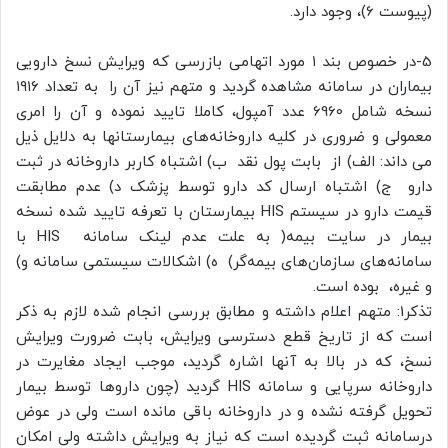
(پیوست 6)، وجود دارد.
5-در خصوص بند ۱ مورد اتهامی بازرسی که ویرایش نسخ دارویی
بیماران در سامانه مشاهده گردید و متهم نیز آن را به تعداد ۱۹۱۶
نسخه شامل 6960 عدد آمپول، کاملا تایید نموده و آن را امری
معمولی و ضروری در کلیه داروخانه‌های بیمارستانها به دلایل ذیل
می داند: الف) از بابت پول نقد ب) اشتباه کاربر داروخانه در ثبت
دارو ج) اشتباه ارسال کد دارو توسط پزشک د) عدم مطابقت
قیمت دارو در سیستم HIS بیمارستان با تعرفه تایید شده نسخه
بیمار در سایت بیمه( به علت عدم لینک سامانه HIS با
سامانه‌های سازمان‌های بیمه‌گر) ه) اشکالات سیستمی سامانه و)
و غیره، بوده است.
تذکر1: متهم اعلام داشته و مطابق بررسی انجام شده لازم به ذکر
است که از تاریخ قطع دسترسی ویرایش، بابت ضرورت ویرایش
نسخ، که در بالا به آنها اشاره گردید، موجب ایجاد مغایرت در
داروخانه سرپایی و سامانه HIS گردید (چون داروها توسط بیمار
تحویل گرفته نشده و در داروخانه باقی مانده است ولی در عوض
درسامانه ثبت گردیده است که نیاز به ویرایش داشته ولی امکان