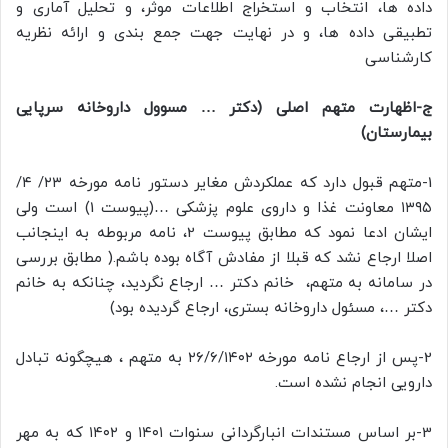
داده ها، انتخاب و استخراج اطلاعات موثر، و تحلیل آماری و
تطبیقی داده ها، و در نهایت جهت جمع بندی و ارائه نظریه
کارشناسی
ج-اظهارت متهم اصلی (دکتر … مسوول داروخانه سرپایی
بیمارستان)
1-متهم قبول دارد که عملکردش مغایر دستور نامه مورخه ۲۳/ ۴/
۱۳۹۵ معاونت غذا و داروی علوم پزشکی …(پیوست 1) است ولی
ایشان ادعا نمود که مطابق پیوست 2، نامه مربوطه به اینجانب
اصلا ارجاع نشد که قبلا از مفادش آگاه بوده باشم.( مطابق بررسی
در سامانه به متهم، خانم دکتر … ارجاع نگردید، چنانکه به خانم
دکتر …، مسئول داروخانه بستری، ارجاع گردیده بود)
2-پس از ارجاع نامه مورخه ۲۶/۶/۱۴۰۲ به متهم ، هیچگونه تبادل
دارویی انجام نشده است.
3-بر اساس مستندات انبارگردانی سنوات ۱۴۰۱ و ۱۴۰۲ که به مهر