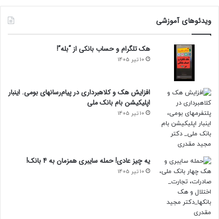
ویدئوهای آموزشی
هک تلگرام و حساب بانکی از “بله”!
10 تیر 1405
افزایش هک و کلاهبرداری در پیام‌رسانهای بومی. اینبار
اپلیکیشن بام‌ بانک ملی
10 تیر 1405
یه چیز عادی! حمله سایبری همزمان به 4 بانک!
10 تیر 1405