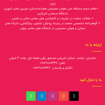
ایران
--مقام سوم مسابقه ملی هوش مصنوعی هوشمندسازی دوربین های شهری،
دانشگاه صنعتی امیرکبیر
+ مقالات متعدد در نشریات و کنفرانس های معتبر داخلی و خارجی
+ گواهینامه تخصصی متعدد در زمینه پردازش تصاویر، رمزگشایی، شبکه های
مجازی و هوش مصنوعی از دانشگاه های معتبر جهان
ارتباط با ما:
مازندران- بابلسر- خیابان شریفی-مجتمع رزقی-طبقه اول- واحد 4 شرقی
تلفن: 09031881346
تلگرام و واتساپ: 09031881346
ما را دنبال کنید
ایکس
یوتیوب
اینستاگرام
تلگرام
واتس