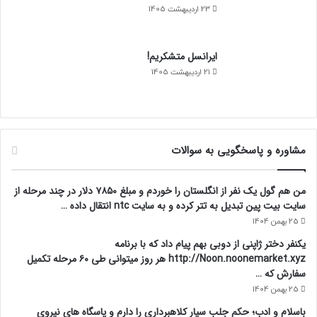
23 اردیبهشت 1405
ایرانسل متشکریم!
21 اردیبهشت 1405
مشاوره و پاسخگویی به سوالات
من هم گول یک نفر از انگلستان را خوردم و مبلغ ۷۸۵۰ دلار در چند مرحله از
سایت بیت پین تبدیل به تتر کرده و به سایت ntc انتقال داده …
25 بهمن 1404
یکنفر دختر ژاپنی از دوبی بهم پیام داد که با برنامه
http://Noon.noonemarket.xyz هر روز میتوانی طی ۶۰ مرحله تکمیل
سفارش که …
25 بهمن 1404
باسلام و ادب؛ حکم جلب سیار کلاهبرداری را دارم و پاسگاه های نیروی