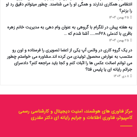
انتظامی همکاری ندارند و همگی او را می شناسند. چطور میتوانم دقیق رد او
را بزنم؟
25 بهمن 1404
یه هفته پیش در تلگرام با گروهی به عنوان وام دهی به مدیریت خانم زهره
باقری با کدملی 00628….. آشنا شدم که …
25 بهمن 1404
در یک گروه کاری در واتس آپ یکی از اعضا تصویری را فرستاده و اون رو
منتسب به عوارض محصول تولیدی من کرده اند.مشاوره می خواستم چطور
می توانم اصالت عکس ها را اثبات کنم و کجا باید مراجعه کنم؟ دادسرای
جرائم رایانه ای یا پلیس فتا؟
8 دی 1404
مرکز فناوری های هوشمند، امنیت دیجیتال و کارشناسی رسمی
کامپیوتر، فناوری اطلاعات و جرایم رایانه ای دکتر مقدری