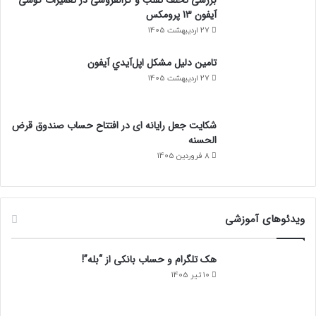
آیفون 13 پرومکس
27 اردیبهشت 1405
تامين دليل مشکل اپل‌آيدي آيفون
27 اردیبهشت 1405
شکایت جعل رایانه ای در افتتاح حساب صندوق قرض
الحسنه
8 فروردین 1405
ویدئوهای آموزشی
هک تلگرام و حساب بانکی از “بله”!
10 تیر 1405