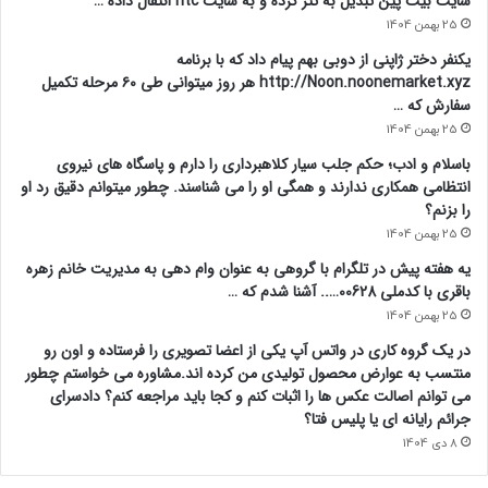
سایت بیت پین تبدیل به تتر کرده و به سایت ntc انتقال داده …
25 بهمن 1404
یکنفر دختر ژاپنی از دوبی بهم پیام داد که با برنامه
http://Noon.noonemarket.xyz هر روز میتوانی طی ۶۰ مرحله تکمیل
سفارش که …
25 بهمن 1404
باسلام و ادب؛ حکم جلب سیار کلاهبرداری را دارم و پاسگاه های نیروی
انتظامی همکاری ندارند و همگی او را می شناسند. چطور میتوانم دقیق رد او
را بزنم؟
25 بهمن 1404
یه هفته پیش در تلگرام با گروهی به عنوان وام دهی به مدیریت خانم زهره
باقری با کدملی 00628….. آشنا شدم که …
25 بهمن 1404
در یک گروه کاری در واتس آپ یکی از اعضا تصویری را فرستاده و اون رو
منتسب به عوارض محصول تولیدی من کرده اند.مشاوره می خواستم چطور
می توانم اصالت عکس ها را اثبات کنم و کجا باید مراجعه کنم؟ دادسرای
جرائم رایانه ای یا پلیس فتا؟
8 دی 1404