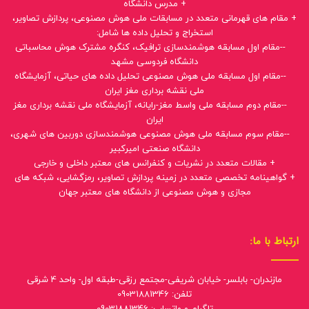
+ مدرس دانشگاه
+ مقام های قهرمانی متعدد در مسابقات ملی هوش مصنوعی، پردازش تصاویر،
استخراج و تحلیل داده ها شامل:
--مقام اول مسابقه هوشمندسازی ترافیک، کنگره مشترک هوش محاسباتی
دانشگاه فردوسی مشهد
--مقام اول مسابقه ملی هوش مصنوعی تحلیل داده های حیاتی، آزمایشگاه
ملی نقشه برداری مغز ایران
--مقام دوم مسابقه ملی واسط مغز-رایانه، آزمایشگاه ملی نقشه برداری مغز
ایران
--مقام سوم مسابقه ملی هوش مصنوعی هوشمندسازی دوربین های شهری،
دانشگاه صنعتی امیرکبیر
+ مقالات متعدد در نشریات و کنفرانس های معتبر داخلی و خارجی
+ گواهینامه تخصصی متعدد در زمینه پردازش تصاویر، رمزگشایی، شبکه های
مجازی و هوش مصنوعی از دانشگاه های معتبر جهان
ارتباط با ما:
مازندران- بابلسر- خیابان شریفی-مجتمع رزقی-طبقه اول- واحد 4 شرقی
تلفن: 09031881346
تلگرام و واتساپ: 09031881346