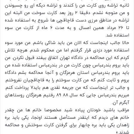
ثانیه تراشه روی کارت من را کندند و تراشه دیگه ای رو چسبوندن
و من متوجه نشدم. دقیقا ۲ روز بعد کارت سوخت من البته این
تراشه در مناطق مرزی دست قاچاقچی ها شروع به استفاده شده
تا ۲۶ مرداد همین امسال. و به مدت ۶ ماه از کارت من سوء
استفاده شد.
حالا جالب اینجاست که الان من باید شاکی باشم. من مورد سوء
استفاده مورد دزدی قرار گرفتم اما من محکوم شدم. هرچه تلاش
کردم که این محاکمه در دادگاه تهران اتفاق بیفتد قبول نکردن. من
باید بروم بندرعباس چون کارت من در بندرعباس استفاده شده من
باید بروم بندرعباس استان هرمزگان و آنجا محاکمه بشم دادگاه
بروم و ثابت کنم که من کارت سوختم را به قاچاقچیان نفروختم.
و جالب تر اینجاست که من جریمه نقدی هم باید۷ پرداخت کنم.
میریم بندرعباس جایی که سال ۸۸ ۸۹ رفتیم هرمزگان روستاهای
آبگرم آن.
مراقب باشید خودتان پیاده شید مخصوصا خانم ها من چقدر
خانم های دیدم که اینقدر مستأصل هستند اونجا، یکی باید بره
زاهدان یکی باید بره چابهار برای گرفتن کارت سوختش و محاکمه
شدند.»