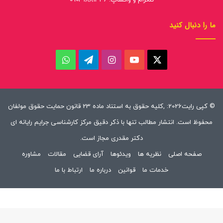
ما را دنبال کنید
ایکس
یوتیوب
اینستاگرام
تلگرام
واتس
آپ
© کپی رایت2026: ,کلیه حقوق به استناد ماده 23 قانون حمایت حقوق مولفان
محفوظ است. انتشار مطالب تنها با ذکر دقیق مرکز کارشناسی جرایم رایانه ای
دکتر مقدری مجاز است.
صفحه اصلی
نظریه ها
ویدئوها
آرای قضایی
مقالات
مشاوره
خدمات ما
قوانین
درباره ما
ارتباط با ما