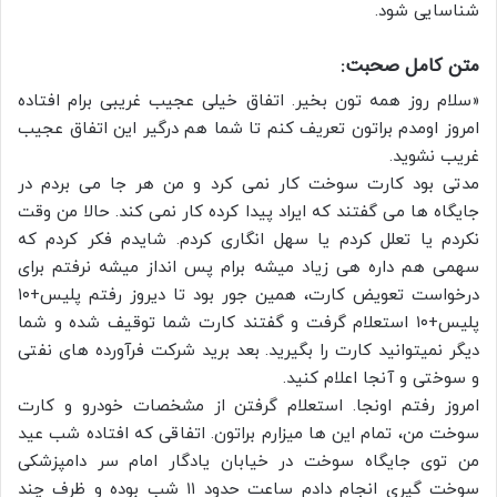
شناسایی شود.
متن کامل صحبت:
«سلام روز همه تون بخیر. اتفاق خیلی عجیب غریبی برام افتاده
امروز اومدم براتون تعریف کنم تا شما هم درگیر این اتفاق عجیب
غریب نشوید.
مدتی بود کارت سوخت کار نمی کرد و من هر جا می بردم در
جایگاه ها می گفتند که ایراد پیدا کرده کار نمی کند. حالا من وقت
نکردم یا تعلل کردم یا سهل انگاری کردم. شایدم فکر کردم که
سهمی هم داره هی زیاد میشه برام پس انداز میشه نرفتم برای
درخواست تعویض کارت، همین جور بود تا دیروز رفتم پلیس+۱۰
پلیس+۱۰ استعلام گرفت و گفتند کارت شما توقیف شده و شما
دیگر نمیتوانید کارت را بگیرید. بعد برید شرکت فرآورده های نفتی
و سوختی و آنجا اعلام کنید.
امروز رفتم اونجا. استعلام گرفتن از مشخصات خودرو و کارت
سوخت من، تمام این ها میزارم براتون. اتفاقی که افتاده شب عید
من توی جایگاه سوخت در خیابان یادگار امام سر دامپزشکی
سوخت گیری انجام دادم ساعت حدود ۱۱ شب بوده و ظرف چند