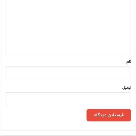
ی
د
گ
ا
ه
*
نام
ایمیل