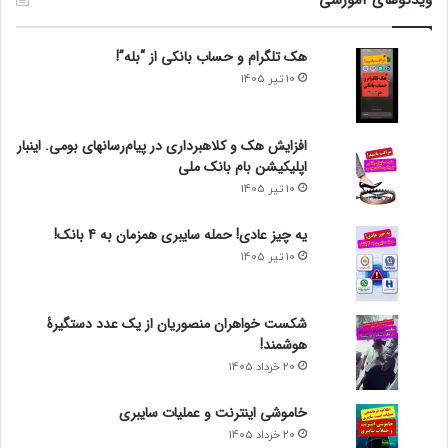
ویدئوهای آموزشی
هک تلگرام و حساب بانکی از “بله”!
10 تیر 1405
افزایش هک و کلاهبرداری در پیام‌رسانهای بومی. اینبار
اپلیکیشن بام‌ بانک ملی
10 تیر 1405
یه چیز عادی! حمله سایبری همزمان به 4 بانک!
10 تیر 1405
شکست خواهران منصوریان از یک عدد دستگیرۀ
هوشمند!
20 خرداد 1405
خاموشی اینترنت و عملیات سایبری
20 خرداد 1405