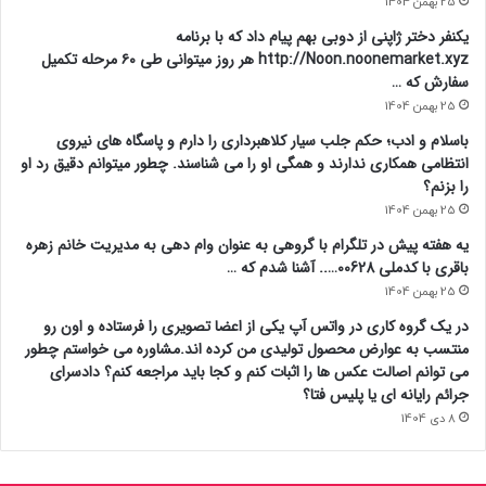
25 بهمن 1404
یکنفر دختر ژاپنی از دوبی بهم پیام داد که با برنامه
http://Noon.noonemarket.xyz هر روز میتوانی طی ۶۰ مرحله تکمیل
سفارش که …
25 بهمن 1404
باسلام و ادب؛ حکم جلب سیار کلاهبرداری را دارم و پاسگاه های نیروی
انتظامی همکاری ندارند و همگی او را می شناسند. چطور میتوانم دقیق رد او
را بزنم؟
25 بهمن 1404
یه هفته پیش در تلگرام با گروهی به عنوان وام دهی به مدیریت خانم زهره
باقری با کدملی 00628….. آشنا شدم که …
25 بهمن 1404
در یک گروه کاری در واتس آپ یکی از اعضا تصویری را فرستاده و اون رو
منتسب به عوارض محصول تولیدی من کرده اند.مشاوره می خواستم چطور
می توانم اصالت عکس ها را اثبات کنم و کجا باید مراجعه کنم؟ دادسرای
جرائم رایانه ای یا پلیس فتا؟
8 دی 1404