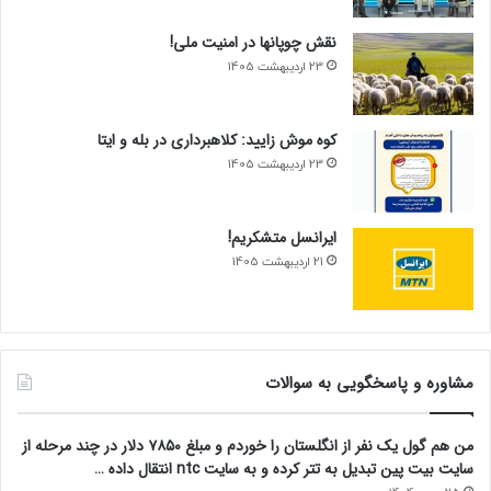
نقش چوپانها در امنیت ملی!
23 اردیبهشت 1405
کوه موش زایید: کلاهبرداری در بله و ایتا
23 اردیبهشت 1405
ایرانسل متشکریم!
21 اردیبهشت 1405
مشاوره و پاسخگویی به سوالات
من هم گول یک نفر از انگلستان را خوردم و مبلغ ۷۸۵۰ دلار در چند مرحله از
سایت بیت پین تبدیل به تتر کرده و به سایت ntc انتقال داده …