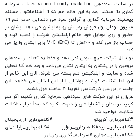
در سایت سوددهی ico bounty marketing یه حساب سرمایه
گذاری باز میکند. بعد به این خانم هم که از آشناهاشون هستند
پیشنهاد سرمایه گذاری و گرفتن سود می دهد.این خانم هم 79
میلیون تومان پول فروش زمینش رو به ایشان می دهد. ایشان در
حضور و روی موبایل خود خانم اپلیکیشن شرکت را نصب کرده و
حساب باز می کند و 160هزار تا V2C (E2C) برای ایشان واریز می
کند.
دو سال شرکت هیچ سودی نمی دهد و فقط یه تعداد از سودهای
دروغین را در پنلشان به ایشان نشان می دهد و بعد هم کلا تعطیل
شده و سایت و اپلیکیشن هم بسته می شوند. الان این خانم از
این آقا شکایت کردند و پولشان را از این ایشان می خواهد. این
جلسه ی بررسی کارشناسی تقریبا 4 ساعت طول کشید.
عزیزان در این شرکت های سوددهی سرمایه گذاری نکنید، اگر هم
کردید دوستان و آشنایانتان را دعوت نکنید که بعداً دچار مشکلات
شکایت خواهید شد.
#کلاهبرداری_کریپتو #کلاهبرداری_ارزدیجیتال
#کلاهبرداری_ترید#کلاهبرداری_رمزارز #کلاهبرداری_رایانه_ای
#کلاهبرداری_مجازی #سرمایه_گذاری_رمز_ارز