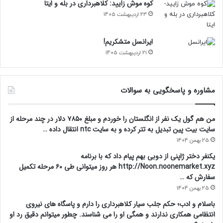
کوه موش زایید: کلاهبرداری در بله و ایتا
23 اردیبهشت 1405
ایرانسل متشکریم!
21 اردیبهشت 1405
مشاوره و پاسخگویی به سوالات
من هم گول یک نفر از انگلستان را خوردم و مبلغ ۷۸۵۰ دلار در چند مرحله از
سایت بیت پین تبدیل به تتر کرده و به سایت ntc انتقال داده …
25 بهمن 1404
یکنفر دختر ژاپنی از دوبی بهم پیام داد که با برنامه
http://Noon.noonemarket.xyz هر روز میتوانی طی ۶۰ مرحله تکمیل
سفارش که …
25 بهمن 1404
باسلام و ادب؛ حکم جلب سیار کلاهبرداری را دارم و پاسگاه های نیروی
انتظامی همکاری ندارند و همگی او را می شناسند. چطور میتوانم دقیق رد او