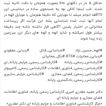
حداقل 5 بار در دکلهای bts بصورت همزمان با دقت ثانیه ثبت
شدند. خب اینجا کافی بود یه جستجوی ساده در دیتابیس این
BTSها انجام میشد تا موبایلی که دقیقا همزمان با موبایل الهه در
تمام آنها ثبت شده شناسایی بشه. این فرآیند اگر زیرساخت
مخابراتی در اختیار پلیس آگاهی قرار داشته باشه چند دقیقه
بیشتر طول نمیکشه و شاید الهه و الهه های دیگر این سرزمین
زنده پیدا شوند
#الهه_حسین_نژاد #شناسایی_قاتل #ردیابی_مفقودی
#ردیابی_مخابرات #BTS #دکل_مخابراتی
#کارشناس_رسمی_رایانه #کارشناس_رسمی_جرایم_رایانه_ای
#کارشناس_رسمی_فناوری_اطلاعات #کارشناس_رسمی_کامپیوتر
#کارشناس_رسمی_فضای_مجازی #کارشناس_جرایم_سایبری
#کارشناس_رسمی_دادگستری_رایانه
دکتر مجید مقدری امیری کارشناس رسمی رایانه، فناوری اطلاعات،
فضای مجازی و جرایم رایانه ای
«مرکز کارشناسی فناوری اطلاعات و جرایم رایانه ای دکتر مقدری»