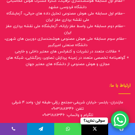
--مقام اول مسابقه هوشمندسازی ترافیک، کنگره مشترک هوش محاسباتی
دانشگاه فردوسی مشهد
--مقام اول مسابقه ملی هوش مصنوعی تحلیل داده های حیاتی، آزمایشگاه
ملی نقشه برداری مغز ایران
--مقام دوم مسابقه ملی واسط مغز-رایانه، آزمایشگاه ملی نقشه برداری مغز
ایران
--مقام سوم مسابقه ملی هوش مصنوعی هوشمندسازی دوربین های شهری،
دانشگاه صنعتی امیرکبیر
+ مقالات متعدد در نشریات و کنفرانس های معتبر داخلی و خارجی
+ گواهینامه تخصصی متعدد در زمینه پردازش تصاویر، رمزگشایی، شبکه های
مجازی و هوش مصنوعی از دانشگاه های معتبر جهان
ارتباط با ما:
مازندران- بابلسر- خیابان شریفی-مجتمع رزقی-طبقه اول- واحد 4 شرقی
تلفن: 09031881346
تلگرام و واتساپ: 09031881346
سوالی ندارید؟
ما را دنبال کنید