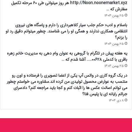
http://Noon.noonemarket.xyz هر روز میتوانی طی ۶۰ مرحله تکمیل
سفارش که …
25 بهمن 1404
باسلام و ادب؛ حکم جلب سیار کلاهبرداری را دارم و پاسگاه های نیروی
انتظامی همکاری ندارند و همگی او را می شناسند. چطور میتوانم دقیق رد او
را بزنم؟
25 بهمن 1404
یه هفته پیش در تلگرام با گروهی به عنوان وام دهی به مدیریت خانم زهره
باقری با کدملی 00628….. آشنا شدم که …
25 بهمن 1404
در یک گروه کاری در واتس آپ یکی از اعضا تصویری را فرستاده و اون رو
منتسب به عوارض محصول تولیدی من کرده اند.مشاوره می خواستم چطور
می توانم اصالت عکس ها را اثبات کنم و کجا باید مراجعه کنم؟ دادسرای
جرائم رایانه ای یا پلیس فتا؟
8 دی 1404