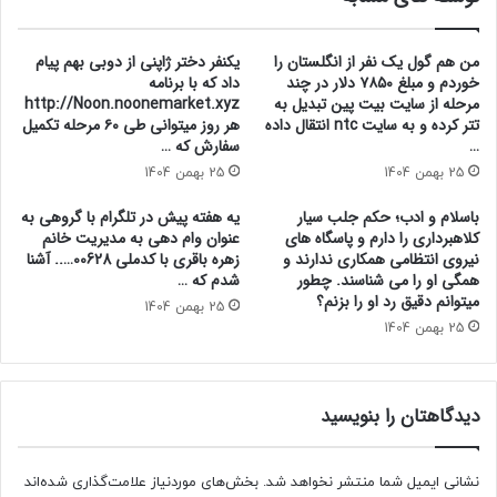
من هم گول یک نفر از انگلستان را
یکنفر دختر ژاپنی از دوبی بهم پیام
خوردم و مبلغ ۷۸۵۰ دلار در چند
داد که با برنامه
مرحله از سایت بیت پین تبدیل به
http://Noon.noonemarket.xyz
تتر کرده و به سایت ntc انتقال داده
هر روز میتوانی طی ۶۰ مرحله تکمیل
…
سفارش که …
25 بهمن 1404
25 بهمن 1404
باسلام و ادب؛ حکم جلب سیار
یه هفته پیش در تلگرام با گروهی به
کلاهبرداری را دارم و پاسگاه های
عنوان وام دهی به مدیریت خانم
نیروی انتظامی همکاری ندارند و
زهره باقری با کدملی 00628….. آشنا
همگی او را می شناسند. چطور
شدم که …
میتوانم دقیق رد او را بزنم؟
25 بهمن 1404
25 بهمن 1404
دیدگاهتان را بنویسید
نشانی ایمیل شما منتشر نخواهد شد.
بخش‌های موردنیاز علامت‌گذاری شده‌اند