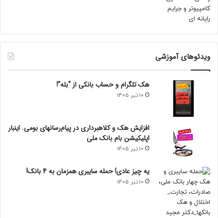
ویدئوهای آموزشی
هک تلگرام و حساب بانکی از “بله”!
10 تیر 1405
افزایش هک و کلاهبرداری در پیام‌رسانهای بومی. اینبار
اپلیکیشن بام‌ بانک ملی
10 تیر 1405
یه چیز عادی! حمله سایبری همزمان به 4 بانک!
10 تیر 1405