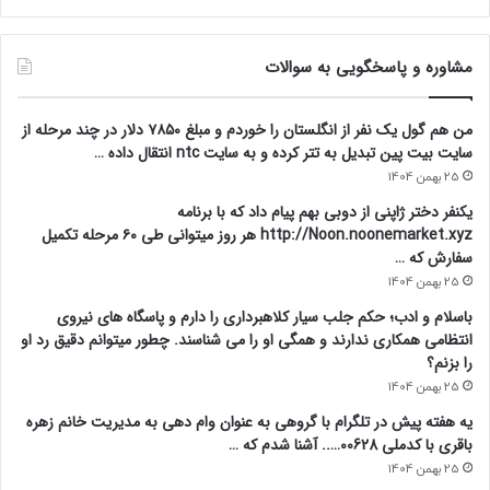
مشاوره و پاسخگویی به سوالات
من هم گول یک نفر از انگلستان را خوردم و مبلغ ۷۸۵۰ دلار در چند مرحله از
سایت بیت پین تبدیل به تتر کرده و به سایت ntc انتقال داده …
25 بهمن 1404
یکنفر دختر ژاپنی از دوبی بهم پیام داد که با برنامه
http://Noon.noonemarket.xyz هر روز میتوانی طی ۶۰ مرحله تکمیل
سفارش که …
25 بهمن 1404
باسلام و ادب؛ حکم جلب سیار کلاهبرداری را دارم و پاسگاه های نیروی
انتظامی همکاری ندارند و همگی او را می شناسند. چطور میتوانم دقیق رد او
را بزنم؟
25 بهمن 1404
یه هفته پیش در تلگرام با گروهی به عنوان وام دهی به مدیریت خانم زهره
باقری با کدملی 00628….. آشنا شدم که …
25 بهمن 1404