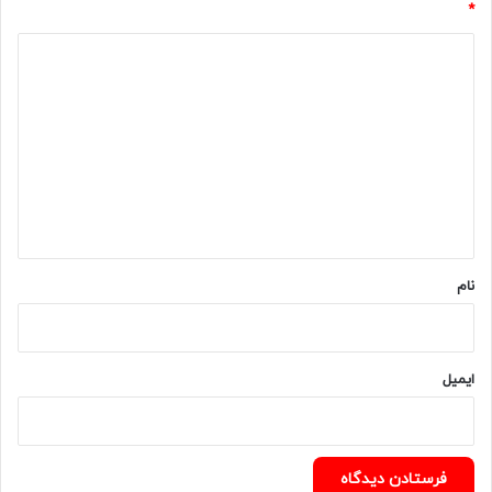
*
د
ی
د
گ
ا
ه
*
نام
ایمیل