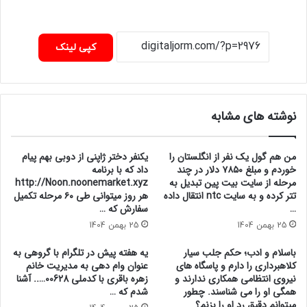
کپی لینک
نوشته های مشابه
من هم گول یک نفر از انگلستان را
یکنفر دختر ژاپنی از دوبی بهم پیام
خوردم و مبلغ ۷۸۵۰ دلار در چند
داد که با برنامه
مرحله از سایت بیت پین تبدیل به
http://Noon.noonemarket.xyz
تتر کرده و به سایت ntc انتقال داده
هر روز میتوانی طی ۶۰ مرحله تکمیل
…
سفارش که …
25 بهمن 1404
25 بهمن 1404
باسلام و ادب؛ حکم جلب سیار
یه هفته پیش در تلگرام با گروهی به
کلاهبرداری را دارم و پاسگاه های
عنوان وام دهی به مدیریت خانم
نیروی انتظامی همکاری ندارند و
زهره باقری با کدملی 00628….. آشنا
همگی او را می شناسند. چطور
شدم که …
میتوانم دقیق رد او را بزنم؟