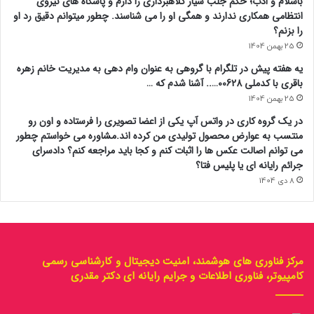
باسلام و ادب؛ حکم جلب سیار کلاهبرداری را دارم و پاسگاه های نیروی
انتظامی همکاری ندارند و همگی او را می شناسند. چطور میتوانم دقیق رد او
را بزنم؟
25 بهمن 1404
یه هفته پیش در تلگرام با گروهی به عنوان وام دهی به مدیریت خانم زهره
باقری با کدملی 00628….. آشنا شدم که …
25 بهمن 1404
در یک گروه کاری در واتس آپ یکی از اعضا تصویری را فرستاده و اون رو
منتسب به عوارض محصول تولیدی من کرده اند.مشاوره می خواستم چطور
می توانم اصالت عکس ها را اثبات کنم و کجا باید مراجعه کنم؟ دادسرای
جرائم رایانه ای یا پلیس فتا؟
8 دی 1404
مرکز فناوری های هوشمند، امنیت دیجیتال و کارشناسی رسمی
کامپیوتر، فناوری اطلاعات و جرایم رایانه ای دکتر مقدری