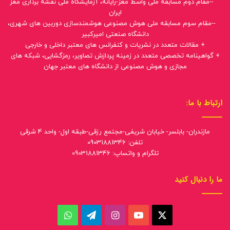
--مقام دوم مسابقه ملی واسط مغز-رایانه، آزمایشگاه ملی نقشه برداری مغز
ایران
--مقام سوم مسابقه ملی هوش مصنوعی هوشمندسازی دوربین های شهری،
دانشگاه صنعتی امیرکبیر
+ مقالات متعدد در نشریات و کنفرانس های معتبر داخلی و خارجی
+ گواهینامه تخصصی متعدد در زمینه پردازش تصاویر، رمزگشایی، شبکه های
مجازی و هوش مصنوعی از دانشگاه های معتبر جهان
ارتباط با ما:
مازندران- بابلسر- خیابان شریفی-مجتمع رزقی-طبقه اول- واحد 4 شرقی
تلفن: 09031881346
تلگرام و واتساپ: 09031881346
ما را دنبال کنید
ایکس
یوتیوب
اینستاگرام
تلگرام
واتس