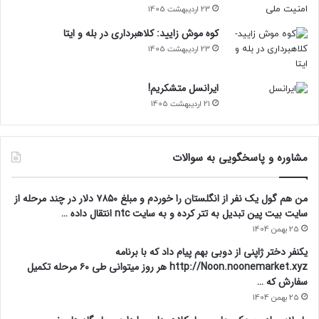
23 اردیبهشت 1405
کوه موش زایید: کلاهبرداری در بله و ایتا
23 اردیبهشت 1405
ایرانسل متشکریم!
21 اردیبهشت 1405
مشاوره و پاسخگویی به سوالات
من هم گول یک نفر از انگلستان را خوردم و مبلغ ۷۸۵۰ دلار در چند مرحله از
سایت بیت پین تبدیل به تتر کرده و به سایت ntc انتقال داده …
25 بهمن 1404
یکنفر دختر ژاپنی از دوبی بهم پیام داد که با برنامه
http://Noon.noonemarket.xyz هر روز میتوانی طی ۶۰ مرحله تکمیل
سفارش که …
25 بهمن 1404