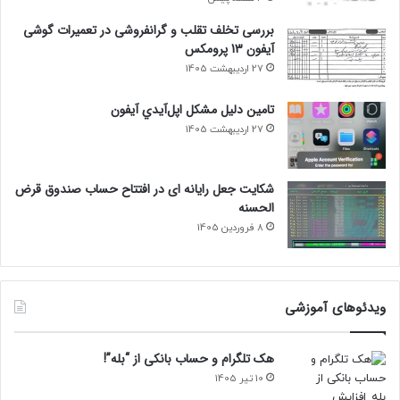
بررسی تخلف تقلب و گرانفروشی در تعمیرات گوشی
آیفون 13 پرومکس
27 اردیبهشت 1405
تامين دليل مشکل اپل‌آيدي آيفون
27 اردیبهشت 1405
شکایت جعل رایانه ای در افتتاح حساب صندوق قرض
الحسنه
8 فروردین 1405
ویدئوهای آموزشی
هک تلگرام و حساب بانکی از “بله”!
10 تیر 1405