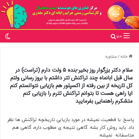
تغ
جستجو برای
منو
خانه
/
مشاوره
سلام دکتر بزرگوار روز بخیر-بنده ۵ ولت دارم (تراست) در
سال قبل ابانماه چند تراکنش تتر داشتم با بروز رسانی ولتم
کل تاریخه از بین رفته از اکسپلور هم بازیابی نتوانستم کنم
ایا راهی هست تا بتوانم تراکنش تترم را بازیابی کنم
متشکرم راهنمایی بفرمایید
پاسخ: با قطعیت نمیشه در مورد بازیابی تاریخچه تراکنش ها نظر
داد. باید روش کار بشه. گاهی نتیجه ی مطلوب داره، گاهی هم
متاسفانه نمیشه.