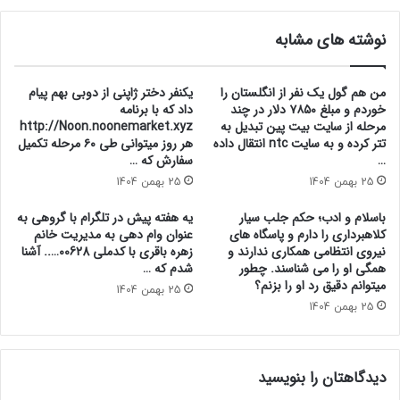
نوشته های مشابه
من هم گول یک نفر از انگلستان را
یکنفر دختر ژاپنی از دوبی بهم پیام
خوردم و مبلغ ۷۸۵۰ دلار در چند
داد که با برنامه
مرحله از سایت بیت پین تبدیل به
http://Noon.noonemarket.xyz
تتر کرده و به سایت ntc انتقال داده
هر روز میتوانی طی ۶۰ مرحله تکمیل
…
سفارش که …
25 بهمن 1404
25 بهمن 1404
باسلام و ادب؛ حکم جلب سیار
یه هفته پیش در تلگرام با گروهی به
کلاهبرداری را دارم و پاسگاه های
عنوان وام دهی به مدیریت خانم
نیروی انتظامی همکاری ندارند و
زهره باقری با کدملی 00628….. آشنا
همگی او را می شناسند. چطور
شدم که …
میتوانم دقیق رد او را بزنم؟
25 بهمن 1404
25 بهمن 1404
دیدگاهتان را بنویسید