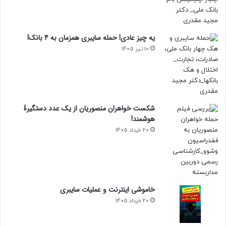
یه چیز عادی! حمله سایبری همزمان به 4 بانک!
10 تیر 1405
شکست خواهران منصوریان از یک عدد دستگیرۀ
هوشمند!
20 خرداد 1405
خاموشی اینترنت و عملیات سایبری
20 خرداد 1405