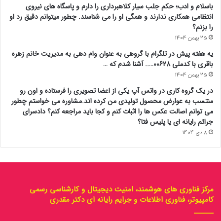
باسلام و ادب؛ حکم جلب سیار کلاهبرداری را دارم و پاسگاه های نیروی
انتظامی همکاری ندارند و همگی او را می شناسند. چطور میتوانم دقیق رد او
را بزنم؟
25 بهمن 1404
یه هفته پیش در تلگرام با گروهی به عنوان وام دهی به مدیریت خانم زهره
باقری با کدملی 00628….. آشنا شدم که …
25 بهمن 1404
در یک گروه کاری در واتس آپ یکی از اعضا تصویری را فرستاده و اون رو
منتسب به عوارض محصول تولیدی من کرده اند.مشاوره می خواستم چطور
می توانم اصالت عکس ها را اثبات کنم و کجا باید مراجعه کنم؟ دادسرای
جرائم رایانه ای یا پلیس فتا؟
8 دی 1404
مرکز فناوری های هوشمند، امنیت دیجیتال و کارشناسی رسمی
کامپیوتر، فناوری اطلاعات و جرایم رایانه ای دکتر مقدری