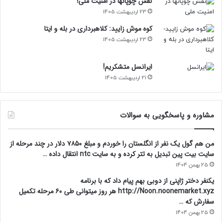
نقش چوپانها در امنیت ملی!
23 اردیبهشت 1405
کوه موش زایید: کلاهبرداری در بله و ایتا
23 اردیبهشت 1405
ایرانسل متشکریم!
21 اردیبهشت 1405
مشاوره و پاسخگویی به سوالات
من هم گول یک نفر از انگلستان را خوردم و مبلغ ۷۸۵۰ دلار در چند مرحله از
سایت بیت پین تبدیل به تتر کرده و به سایت ntc انتقال داده …
25 بهمن 1404
یکنفر دختر ژاپنی از دوبی بهم پیام داد که با برنامه
http://Noon.noonemarket.xyz هر روز میتوانی طی ۶۰ مرحله تکمیل
سفارش که …
25 بهمن 1404