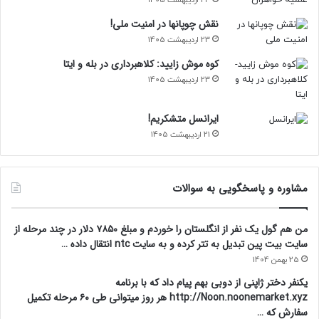
23 اردیبهشت 1405
نقش چوپانها در امنیت ملی!
23 اردیبهشت 1405
کوه موش زایید: کلاهبرداری در بله و ایتا
23 اردیبهشت 1405
ایرانسل متشکریم!
21 اردیبهشت 1405
مشاوره و پاسخگویی به سوالات
من هم گول یک نفر از انگلستان را خوردم و مبلغ ۷۸۵۰ دلار در چند مرحله از
سایت بیت پین تبدیل به تتر کرده و به سایت ntc انتقال داده …
25 بهمن 1404
یکنفر دختر ژاپنی از دوبی بهم پیام داد که با برنامه
http://Noon.noonemarket.xyz هر روز میتوانی طی ۶۰ مرحله تکمیل
سفارش که …