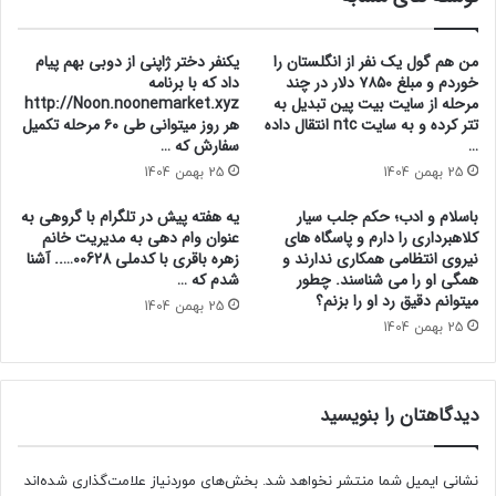
من هم گول یک نفر از انگلستان را
یکنفر دختر ژاپنی از دوبی بهم پیام
خوردم و مبلغ ۷۸۵۰ دلار در چند
داد که با برنامه
مرحله از سایت بیت پین تبدیل به
http://Noon.noonemarket.xyz
تتر کرده و به سایت ntc انتقال داده
هر روز میتوانی طی ۶۰ مرحله تکمیل
…
سفارش که …
25 بهمن 1404
25 بهمن 1404
باسلام و ادب؛ حکم جلب سیار
یه هفته پیش در تلگرام با گروهی به
کلاهبرداری را دارم و پاسگاه های
عنوان وام دهی به مدیریت خانم
نیروی انتظامی همکاری ندارند و
زهره باقری با کدملی 00628….. آشنا
همگی او را می شناسند. چطور
شدم که …
میتوانم دقیق رد او را بزنم؟
25 بهمن 1404
25 بهمن 1404
دیدگاهتان را بنویسید
نشانی ایمیل شما منتشر نخواهد شد.
بخش‌های موردنیاز علامت‌گذاری شده‌اند