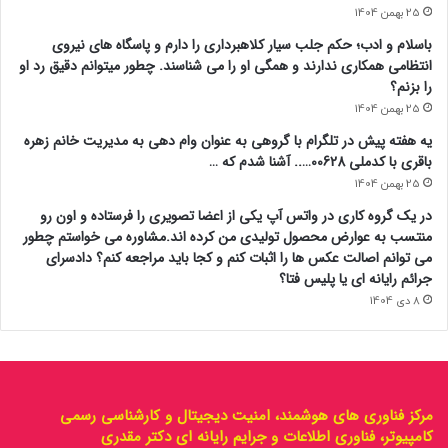
25 بهمن 1404
باسلام و ادب؛ حکم جلب سیار کلاهبرداری را دارم و پاسگاه های نیروی
انتظامی همکاری ندارند و همگی او را می شناسند. چطور میتوانم دقیق رد او
را بزنم؟
25 بهمن 1404
یه هفته پیش در تلگرام با گروهی به عنوان وام دهی به مدیریت خانم زهره
باقری با کدملی 00628….. آشنا شدم که …
25 بهمن 1404
در یک گروه کاری در واتس آپ یکی از اعضا تصویری را فرستاده و اون رو
منتسب به عوارض محصول تولیدی من کرده اند.مشاوره می خواستم چطور
می توانم اصالت عکس ها را اثبات کنم و کجا باید مراجعه کنم؟ دادسرای
جرائم رایانه ای یا پلیس فتا؟
8 دی 1404
مرکز فناوری های هوشمند، امنیت دیجیتال و کارشناسی رسمی
کامپیوتر، فناوری اطلاعات و جرایم رایانه ای دکتر مقدری