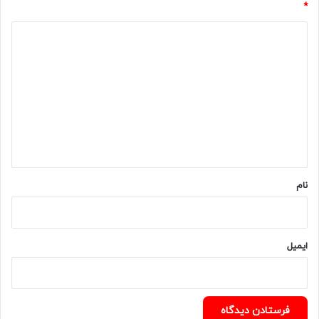
*
د
ی
د
گ
ا
ه
*
نام
ایمیل