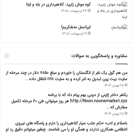
کوه موش زایید: کلاهبرداری در بله و ایتا
23 اردیبهشت 1405
ایرانسل متشکریم!
21 اردیبهشت 1405
مشاوره و پاسخگویی به سوالات
من هم گول یک نفر از انگلستان را خوردم و مبلغ ۷۸۵۰ دلار در چند مرحله از
سایت بیت پین تبدیل به تتر کرده و به سایت ntc انتقال داده …
25 بهمن 1404
یکنفر دختر ژاپنی از دوبی بهم پیام داد که با برنامه
http://Noon.noonemarket.xyz هر روز میتوانی طی ۶۰ مرحله تکمیل
سفارش که …
25 بهمن 1404
باسلام و ادب؛ حکم جلب سیار کلاهبرداری را دارم و پاسگاه های نیروی
انتظامی همکاری ندارند و همگی او را می شناسند. چطور میتوانم دقیق رد او