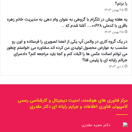
را بزنم؟
25 بهمن 1404
یه هفته پیش در تلگرام با گروهی به عنوان وام دهی به مدیریت خانم زهره
باقری با کدملی 00628….. آشنا شدم که …
25 بهمن 1404
در یک گروه کاری در واتس آپ یکی از اعضا تصویری را فرستاده و اون رو
منتسب به عوارض محصول تولیدی من کرده اند.مشاوره می خواستم چطور
می توانم اصالت عکس ها را اثبات کنم و کجا باید مراجعه کنم؟ دادسرای
جرائم رایانه ای یا پلیس فتا؟
8 دی 1404
مرکز فناوری های هوشمند، امنیت دیجیتال و کارشناسی رسمی
کامپیوتر، فناوری اطلاعات و جرایم رایانه ای دکتر مقدری