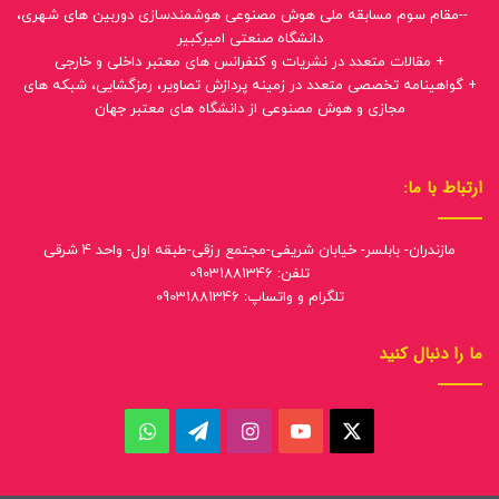
--مقام سوم مسابقه ملی هوش مصنوعی هوشمندسازی دوربین های شهری،
دانشگاه صنعتی امیرکبیر
+ مقالات متعدد در نشریات و کنفرانس های معتبر داخلی و خارجی
+ گواهینامه تخصصی متعدد در زمینه پردازش تصاویر، رمزگشایی، شبکه های
مجازی و هوش مصنوعی از دانشگاه های معتبر جهان
ارتباط با ما:
مازندران- بابلسر- خیابان شریفی-مجتمع رزقی-طبقه اول- واحد 4 شرقی
تلفن: 09031881346
تلگرام و واتساپ: 09031881346
ما را دنبال کنید
ایکس
یوتیوب
اینستاگرام
تلگرام
واتس
آپ