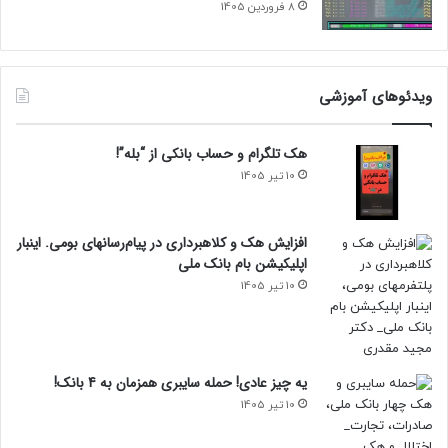
8 فروردین 1405
ویدئوهای آموزشی
هک تلگرام و حساب بانکی از “بله”!
10 تیر 1405
افزایش هک و کلاهبرداری در پیام‌رسانهای بومی. اینبار
اپلیکیشن بام‌ بانک ملی
10 تیر 1405
یه چیز عادی! حمله سایبری همزمان به 4 بانک!
10 تیر 1405