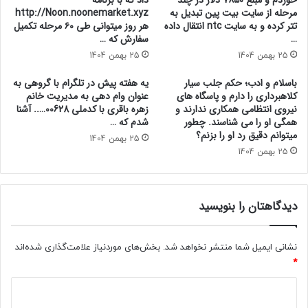
مرحله از سایت بیت پین تبدیل به
http://Noon.noonemarket.xyz
تتر کرده و به سایت ntc انتقال داده
هر روز میتوانی طی ۶۰ مرحله تکمیل
…
سفارش که …
25 بهمن 1404
25 بهمن 1404
باسلام و ادب؛ حکم جلب سیار
یه هفته پیش در تلگرام با گروهی به
کلاهبرداری را دارم و پاسگاه های
عنوان وام دهی به مدیریت خانم
نیروی انتظامی همکاری ندارند و
زهره باقری با کدملی 00628….. آشنا
همگی او را می شناسند. چطور
شدم که …
میتوانم دقیق رد او را بزنم؟
25 بهمن 1404
25 بهمن 1404
دیدگاهتان را بنویسید
نشانی ایمیل شما منتشر نخواهد شد.
بخش‌های موردنیاز علامت‌گذاری شده‌اند
*
د
ی