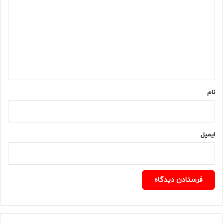
د
گ
ا
ه
*
نام
ایمیل