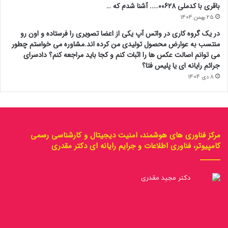
باقری با کدملی 00628….. آشنا شدم که …
25 بهمن 1404
در یک گروه کاری در واتس آپ یکی از اعضا تصویری را فرستاده و اون رو
منتسب به عوارض محصول تولیدی من کرده اند.مشاوره می خواستم چطور
می توانم اصالت عکس ها را اثبات کنم و کجا باید مراجعه کنم؟ دادسرای
جرائم رایانه ای یا پلیس فتا؟
8 دی 1404
مرکز فناوری های هوشمند، امنیت دیجیتال و کارشناسی رسمی
کامپیوتر، فناوری اطلاعات و جرایم رایانه ای دکتر مقدری