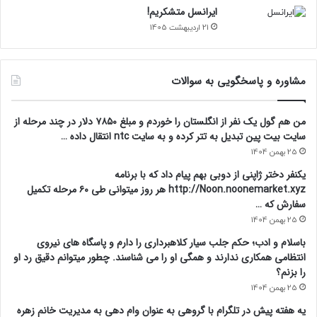
ایرانسل متشکریم!
21 اردیبهشت 1405
مشاوره و پاسخگویی به سوالات
من هم گول یک نفر از انگلستان را خوردم و مبلغ ۷۸۵۰ دلار در چند مرحله از
سایت بیت پین تبدیل به تتر کرده و به سایت ntc انتقال داده …
25 بهمن 1404
یکنفر دختر ژاپنی از دوبی بهم پیام داد که با برنامه
http://Noon.noonemarket.xyz هر روز میتوانی طی ۶۰ مرحله تکمیل
سفارش که …
25 بهمن 1404
باسلام و ادب؛ حکم جلب سیار کلاهبرداری را دارم و پاسگاه های نیروی
انتظامی همکاری ندارند و همگی او را می شناسند. چطور میتوانم دقیق رد او
را بزنم؟
25 بهمن 1404
یه هفته پیش در تلگرام با گروهی به عنوان وام دهی به مدیریت خانم زهره