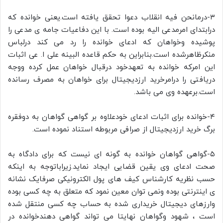
۳-درمانحن فیه انقلاب دعوا تحقق یافته است.یعنی خوانده که
درابتدای امرمدعی الیه بوده است. با این دفاعیات جامه ی مدعی را
پوشیده وخواهان که ادعای خوانده را رد می کند درلباس
منکرظاهرشده است.بنابراین به حکم قاعده البینه علی ا. عی اثبات
این امرکه خوانده به تعهدخود درقبال خواهان عمل کرده ووجه
دریافتی را درامرخرید ارزدیجیتال برای خواهان به مصرف رسانده
است.برعهده وی می باشد.
۴-خوانده برای اثبات ادعای خودعلاوه بر گواهی گواهان به دوفقره
برگ خرید ارزدیجیتال از صرافی مربوطه استناد نموده است.
۵-گواهی گواهان خوانده به گونه ای نیست که برای دادگاه به
صحت ادعای وی یقین قضایی ایجاد نماید.زیراباتوجه به اینکه
حسب نظریه کارشناس کیف های پول الکترونیکی صرفایک نشانه
ی اینترنتی بوده ونمی توان معین نمود که متعلق به چه کسی بوده
وارزهای دیجیتال خریداری شده به حساب چه کسی منتقل شده
است ، شهود وگواهان نهایتا می تواند گواهی دهندخوانده در