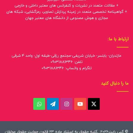
+ مقالات متعدد در نشریات و کنفرانس های معتبر داخلی و خارجی
+ گواهینامه تخصصی متعدد در زمینه پردازش تصاویر، رمزگشایی، شبکه های
مجازی و هوش مصنوعی از دانشگاه های معتبر جهان
ارتباط با ما:
مازندران- بابلسر- خیابان شریفی-مجتمع رزقی-طبقه اول- واحد 4 شرقی
تلفن: 09031881346
تلگرام و واتساپ: 09031881346
ما را دنبال کنید
ایکس
یوتیوب
اینستاگرام
تلگرام
واتس
آپ
© کپی رایت2026: ,کلیه حقوق به استناد ماده 23 قانون حمایت حقوق مولفان