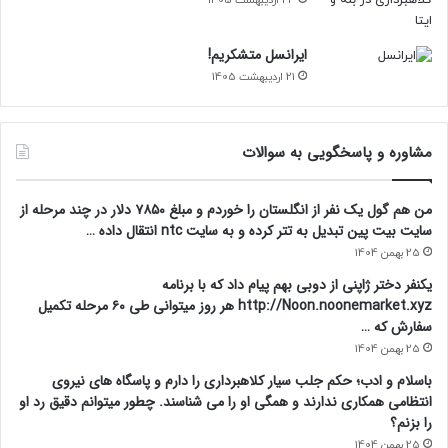
23 اردیبهشت 1405
ایرانسل متشکریم!
21 اردیبهشت 1405
مشاوره و پاسخگویی به سوالات
من هم گول یک نفر از انگلستان را خوردم و مبلغ ۷۸۵۰ دلار در چند مرحله از
سایت بیت پین تبدیل به تتر کرده و به سایت ntc انتقال داده …
25 بهمن 1404
یکنفر دختر ژاپنی از دوبی بهم پیام داد که با برنامه
http://Noon.noonemarket.xyz هر روز میتوانی طی ۶۰ مرحله تکمیل
سفارش که …
25 بهمن 1404
باسلام و ادب؛ حکم جلب سیار کلاهبرداری را دارم و پاسگاه های نیروی
انتظامی همکاری ندارند و همگی او را می شناسند. چطور میتوانم دقیق رد او
را بزنم؟
25 بهمن 1404