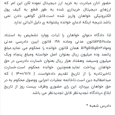
حضور انان مبادرت به خرید ارز دیجیتال نموده لکن این امر که
ارزهای دیجیتال خریداری شده به طور قطع به کیف پول
الکترونیکی خواهان واریز شده است.قابل گواهی دادن نمی
باشد.نتیجه اینکه ادعای خوانده پشتوانه ی دلیل اثباتی ندارد.
لذا دادگاه دعوای خواهان را ثبات ووارد تشخیص به استناد
ماده۱۲۵۷قانون مدنی وماده ۱۹۸ قانون ایین دادرسی مدنی
ومواد۵۰۲و۵۱۵و۵۱۹ همان قانون خوانده را محکوم می نماید.مبلغ
پانصد وده میلیون ریال بعنوان اصل خواسته ومبلغ پنجاه ویک
میلیون وسیصد وهفتاد هزار ریال بعنوان خسارت دادرسی در حق
خواهان پرداخت نماید.همچنین خوانده محکوم است.خسارت
تاخیرتادیه را از تاریخ تقدیم دادخواست ( ۱۴۰۰/۷/۱۱ ) که
مبدامطالبه دین است.تاخاتمه عملیات اجرایی ووصول محکوم به در
حق خواهان بپردازد. این رای حضوری وظرف بیست روز از تاریخ
ابلاغ دردادگاه تجدیدنظر قابل تجدیدنظر می باشد.
دادرس شعبه *