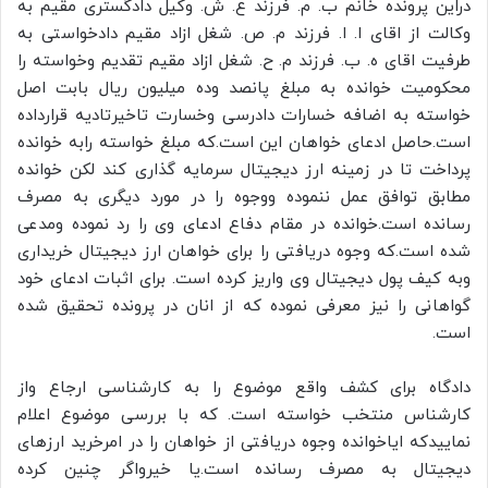
دراین پرونده خانم ب. م. فرزند ع. ش. وکیل دادگستری مقیم به
وکالت از اقای ا. ا. فرزند م. ص. شغل ازاد مقیم دادخواستی به
طرفیت اقای ه. ب. فرزند م. ح. شغل ازاد مقیم تقدیم وخواسته را
محکومیت خوانده به مبلغ پانصد وده میلیون ریال بابت اصل
خواسته به اضافه خسارات دادرسی وخسارت تاخیرتادیه قرارداده
است.حاصل ادعای خواهان این است.که مبلغ خواسته رابه خوانده
پرداخت تا در زمینه ارز دیجیتال سرمایه گذاری کند لکن خوانده
مطابق توافق عمل ننموده ووجوه را در مورد دیگری به مصرف
رسانده است.خوانده در مقام دفاع ادعای وی را رد نموده ومدعی
شده است.که وجوه دریافتی را برای خواهان ارز دیجیتال خریداری
وبه کیف پول دیجیتال وی واریز کرده است. برای اثبات ادعای خود
گواهانی را نیز معرفی نموده که از انان در پرونده تحقیق شده
است.
دادگاه برای کشف واقع موضوع را به کارشناسی ارجاع واز
کارشناس منتخب خواسته است. که با بررسی موضوع اعلام
نماییدکه ایاخوانده وجوه دریافتی از خواهان را در امرخرید ارزهای
دیجیتال به مصرف رسانده است.یا خیرواگر چنین کرده