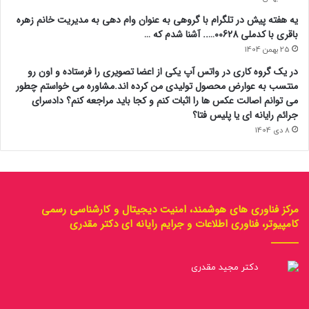
یه هفته پیش در تلگرام با گروهی به عنوان وام دهی به مدیریت خانم زهره
باقری با کدملی 00628….. آشنا شدم که …
25 بهمن 1404
در یک گروه کاری در واتس آپ یکی از اعضا تصویری را فرستاده و اون رو
منتسب به عوارض محصول تولیدی من کرده اند.مشاوره می خواستم چطور
می توانم اصالت عکس ها را اثبات کنم و کجا باید مراجعه کنم؟ دادسرای
جرائم رایانه ای یا پلیس فتا؟
8 دی 1404
مرکز فناوری های هوشمند، امنیت دیجیتال و کارشناسی رسمی
کامپیوتر، فناوری اطلاعات و جرایم رایانه ای دکتر مقدری