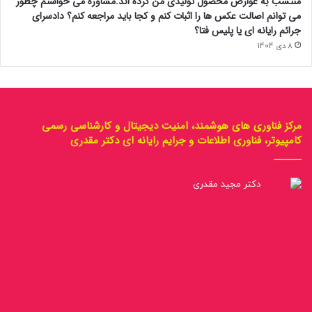
منتسب به عوارض محصول تولیدی من کرده اند.مشاوره می خواستم چطور
می توانم اصالت عکس ها را اثبات کنم و کجا باید مراجعه کنم؟ دادسرای
جرائم رایانه ای یا پلیس فتا؟
8 دی 1404
مرکز فناوری های هوشمند، امنیت دیجیتال و کارشناسی رسمی
کامپیوتر، فناوری اطلاعات و جرایم رایانه ای دکتر مقدری