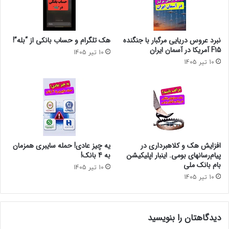
نبرد عروس دریایی مرگبار با جنگنده
هک تلگرام و حساب بانکی از “بله”!
F15 آمریکا در آسمان ایران
10 تیر 1405
10 تیر 1405
افزایش هک و کلاهبرداری در
یه چیز عادی! حمله سایبری همزمان
پیام‌رسانهای بومی. اینبار اپلیکیشن
به 4 بانک!
بام‌ بانک ملی
10 تیر 1405
10 تیر 1405
دیدگاهتان را بنویسید