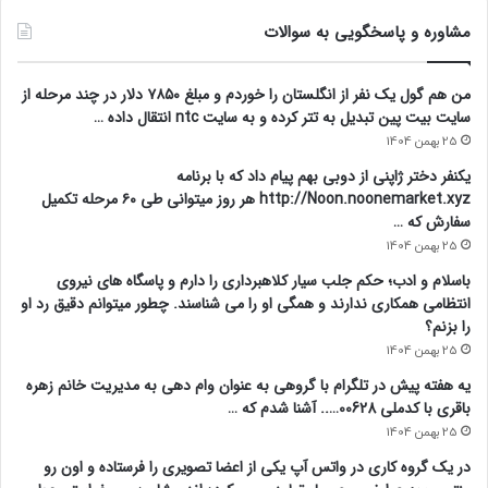
مشاوره و پاسخگویی به سوالات
من هم گول یک نفر از انگلستان را خوردم و مبلغ ۷۸۵۰ دلار در چند مرحله از
سایت بیت پین تبدیل به تتر کرده و به سایت ntc انتقال داده …
25 بهمن 1404
یکنفر دختر ژاپنی از دوبی بهم پیام داد که با برنامه
http://Noon.noonemarket.xyz هر روز میتوانی طی ۶۰ مرحله تکمیل
سفارش که …
25 بهمن 1404
باسلام و ادب؛ حکم جلب سیار کلاهبرداری را دارم و پاسگاه های نیروی
انتظامی همکاری ندارند و همگی او را می شناسند. چطور میتوانم دقیق رد او
را بزنم؟
25 بهمن 1404
یه هفته پیش در تلگرام با گروهی به عنوان وام دهی به مدیریت خانم زهره
باقری با کدملی 00628….. آشنا شدم که …
25 بهمن 1404
در یک گروه کاری در واتس آپ یکی از اعضا تصویری را فرستاده و اون رو