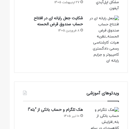
27 اردیبهشت 1405
شکایت جعل رایانه ای در افتتاح
حساب صندوق قرض الحسنه
8 فروردین 1405
ویدئوهای آموزشی
هک تلگرام و حساب بانکی از “بله”!
10 تیر 1405