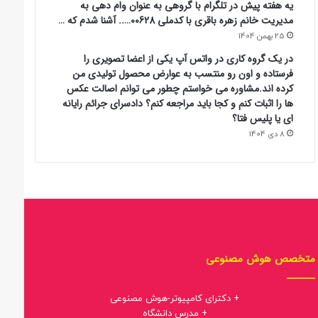
یه هفته پیش در تلگرام با گروهی به عنوان وام دهی به
مدیریت خانم زهره باقری با کدملی 00628….. آشنا شدم که …
25 بهمن 1404
در یک گروه کاری در واتس آپ یکی از اعضا تصویری را
فرستاده و اون رو منتسب به عوارض محصول تولیدی من
کرده اند.مشاوره می خواستم چطور می توانم اصالت عکس
ها را اثبات کنم و کجا باید مراجعه کنم؟ دادسرای جرائم رایانه
ای یا پلیس فتا؟
8 دی 1404
متخصص هوش مصنوعی
+ دکترای کامپیوتر-هوش مصنوعی
+ مدرس دانشگاه