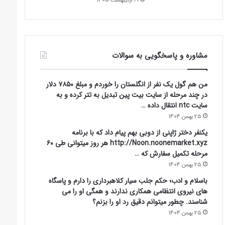
مشاوره و پاسخگویی به سوالات
من هم گول یک نفر از انگلستان را خوردم و مبلغ ۷۸۵۰ دلار
در چند مرحله از سایت بیت پین تبدیل به تتر کرده و به
سایت ntc انتقال داده …
25 بهمن 1404
یکنفر دختر ژاپنی از دوبی بهم پیام داد که با برنامه
http://Noon.noonemarket.xyz هر روز میتوانی طی ۶۰
مرحله تکمیل سفارش که …
25 بهمن 1404
باسلام و ادب؛ حکم جلب سیار کلاهبرداری را دارم و پاسگاه
های نیروی انتظامی همکاری ندارند و همگی او را می
شناسند. چطور میتوانم دقیق رد او را بزنم؟
25 بهمن 1404