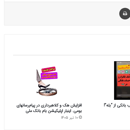
چاپ
بانکی از “بله”!
افزایش هک و کلاهبرداری در پیام‌رسانهای
بومی. اینبار اپلیکیشن بام‌ بانک ملی
10 تیر 1405