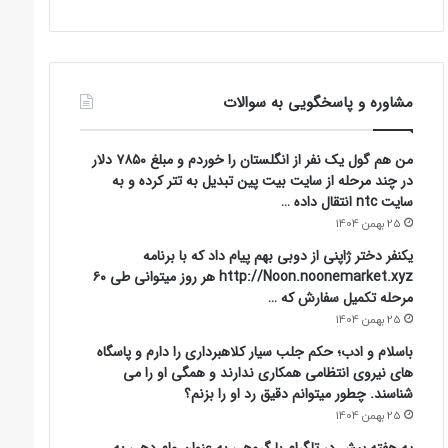
مشاوره و پاسخگویی به سوالات
من هم گول یک نفر از انگلستان را خوردم و مبلغ ۷۸۵۰ دلار
در چند مرحله از سایت بیت پین تبدیل به تتر کرده و به
سایت ntc انتقال داده …
25 بهمن 1404
یکنفر دختر ژاپنی از دوبی بهم پیام داد که با برنامه
http://Noon.noonemarket.xyz هر روز میتوانی طی ۶۰
مرحله تکمیل سفارش که …
25 بهمن 1404
باسلام و ادب؛ حکم جلب سیار کلاهبرداری را دارم و پاسگاه
های نیروی انتظامی همکاری ندارند و همگی او را می
شناسند. چطور میتوانم دقیق رد او را بزنم؟
25 بهمن 1404
یه هفته پیش در تلگرام با گروهی به عنوان وام دهی به