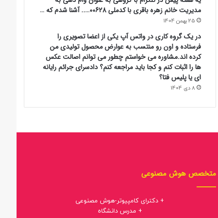
مدیریت خانم زهره باقری با کدملی 00628….. آشنا شدم که …
25 بهمن 1404
در یک گروه کاری در واتس آپ یکی از اعضا تصویری را
فرستاده و اون رو منتسب به عوارض محصول تولیدی من
کرده اند.مشاوره می خواستم چطور می توانم اصالت عکس
ها را اثبات کنم و کجا باید مراجعه کنم؟ دادسرای جرائم رایانه
ای یا پلیس فتا؟
8 دی 1404
متخصص هوش مصنوعی
+ دکترای کامپیوتر-هوش مصنوعی
+ مدرس دانشگاه