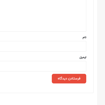
د
گ
ا
ه
*
نام
ایمیل