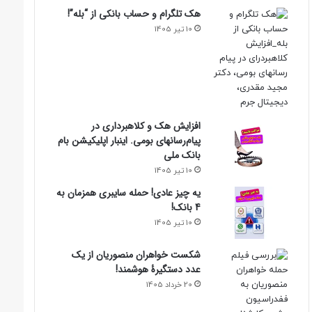
هک تلگرام و حساب بانکی از “بله”!
10 تیر 1405
افزایش هک و کلاهبرداری در
پیام‌رسانهای بومی. اینبار اپلیکیشن بام‌
بانک ملی
10 تیر 1405
یه چیز عادی! حمله سایبری همزمان به
4 بانک!
10 تیر 1405
شکست خواهران منصوریان از یک
عدد دستگیرۀ هوشمند!
20 خرداد 1405