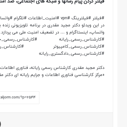
فیلتر کردن پیام رسانها و شبکه های اجتماعی، ضد ا
#فیلتر​ #فیلترینگ #vpn​ #امنیت_اطلاعات​ #تلگرام​ #واتساپ​ #اینستاگرام
در این ویدئو دکتر مجید مقدری در برنامه تلویزیونی زنده
واتساپ، اینستاگرام و … در تضعیف امنیت ملی می پردازد.
#کارشناس_رسمی_رایانه​ #کارشناس_رسمی_جرای
#کارشناس_رسمی_کامپیوتر​ #کارشناس_رس
#کارشناس_رسمی_دادگستری_رایانه​
دکتر مجید مقدری کارشناس رسمی رایانه، فناوری اطلاعات، 
«مرکز کارشناسی فناوری اطلاعات و جرایم رایانه ای دکتر م