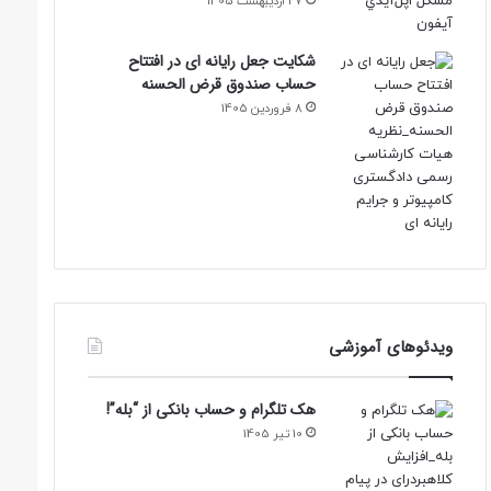
27 اردیبهشت 1405
شکایت جعل رایانه ای در افتتاح
حساب صندوق قرض الحسنه
8 فروردین 1405
ویدئوهای آموزشی
هک تلگرام و حساب بانکی از “بله”!
10 تیر 1405