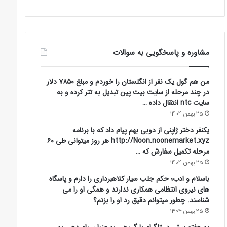
مشاوره و پاسخگویی به سوالات
من هم گول یک نفر از انگلستان را خوردم و مبلغ ۷۸۵۰ دلار
در چند مرحله از سایت بیت پین تبدیل به تتر کرده و به
سایت ntc انتقال داده …
25 بهمن 1404
یکنفر دختر ژاپنی از دوبی بهم پیام داد که با برنامه
http://Noon.noonemarket.xyz هر روز میتوانی طی ۶۰
مرحله تکمیل سفارش که …
25 بهمن 1404
باسلام و ادب؛ حکم جلب سیار کلاهبرداری را دارم و پاسگاه
های نیروی انتظامی همکاری ندارند و همگی او را می
شناسند. چطور میتوانم دقیق رد او را بزنم؟
25 بهمن 1404