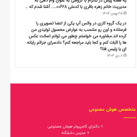
یه هفته پیش در تلگرام با گروهی به عنوان وام دهی به
مدیریت خانم زهره باقری با کدملی 00628….. آشنا شدم که …
25 بهمن 1404
در یک گروه کاری در واتس آپ یکی از اعضا تصویری را
فرستاده و اون رو منتسب به عوارض محصول تولیدی من
کرده اند.مشاوره می خواستم چطور می توانم اصالت عکس
ها را اثبات کنم و کجا باید مراجعه کنم؟ دادسرای جرائم رایانه
ای یا پلیس فتا؟
8 دی 1404
متخصص هوش مصنوعی
+ دکترای کامپیوتر-هوش مصنوعی
+ مدرس دانشگاه