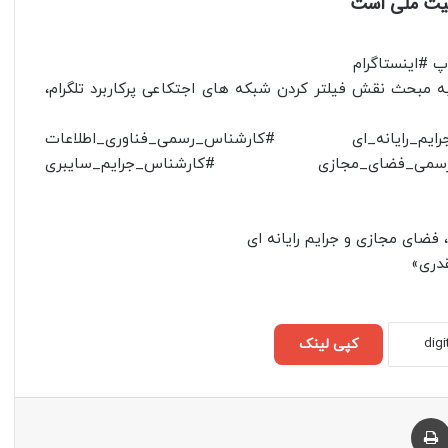
منیت ملی است
 به مبحث نقش فیلتر کردن شبکه های اجتکاعی پرکاربرد تلگرام،
م_رایانه_ای​ #کارشناس_رسمی_فناوری_اطلاعات​
می_فضای_مجازی​ #کارشناس_جرایم_سایبری​
فضای مجازی و جرایم رایانه ای
قدری»
کپی لینک
چاپ