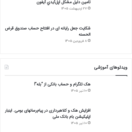
تامين دليل مشکل اپل‌آيدي آيفون
27 اردیبهشت 1405
شکایت جعل رایانه ای در افتتاح حساب صندوق قرض
الحسنه
8 فروردین 1405
ویدئوهای آموزشی
هک تلگرام و حساب بانکی از “بله”!
10 تیر 1405
افزایش هک و کلاهبرداری در پیام‌رسانهای بومی. اینبار
اپلیکیشن بام‌ بانک ملی
10 تیر 1405