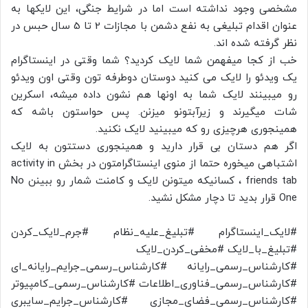
مشخصی وجود نداشته است اما در شرایط جنگی، این لایکها به
عنوان اقدام تبلیغی به نفع دشمن با مجازات 2 تا 5 سال حبس در
نظر گرفته شده اند.
خب از کجا میفهمن شما لایک کردید؟ شما وقتی در اینستاگرام
یک ویدئو را لایک می کنید دوستان دوطرفه تون وقتی اون ویدئو
رو میبینند لایک شما به اونها هم نشون داده میشه، اسکرین
شات میگیرند و زیرآبتونو میزنن. پس حواستون باشه که
همینجوری هرچیزی رو که میبینید لایک نکنید.
اگر هم دستان بی قرار دارید و همینجوری دستتون به لایک
اشتباهی میخوره حتما از منوی اینستاگرامتون در بخش activity in
friends tab ، کسانیکه میتونن لایک و کامنت شمار رو ببینن No
One قرار بدید تا دچار مشکل نشید.
#لایک_اینستاگرام #تبلیغ_علیه_نظام #جرم_لایک_کردن
#تبلیغ_با_لایک #مخفی_کردن_لایک
#کارشناس_رسمی_رایانه #کارشناس_رسمی_جرایم_رایانه_ای
#کارشناس_رسمی_فناوری_اطلاعات #کارشناس_رسمی_کامپیوتر
#کارشناس_رسمی_فضای_مجازی #کارشناس_جرایم_سایبری