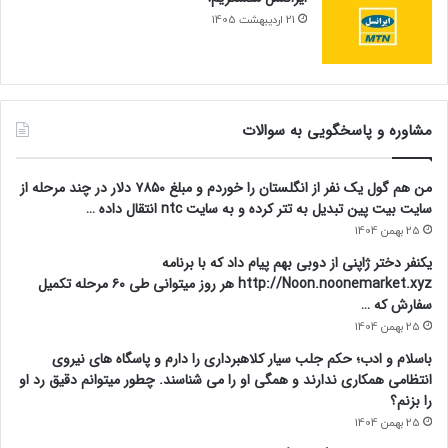
21 اردیبهشت 1405
مشاوره و پاسخگویی به سوالات
من هم گول یک نفر از انگلستان را خوردم و مبلغ ۷۸۵۰ دلار در چند مرحله از
سایت بیت پین تبدیل به تتر کرده و به سایت ntc انتقال داده …
25 بهمن 1404
یکنفر دختر ژاپنی از دوبی بهم پیام داد که با برنامه
http://Noon.noonemarket.xyz هر روز میتوانی طی ۶۰ مرحله تکمیل
سفارش که …
25 بهمن 1404
باسلام و ادب؛ حکم جلب سیار کلاهبرداری را دارم و پاسگاه های نیروی
انتظامی همکاری ندارند و همگی او را می شناسند. چطور میتوانم دقیق رد او
را بزنم؟
25 بهمن 1404