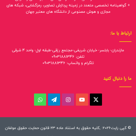
+ گواهینامه تخصصی متعدد در زمینه پردازش تصاویر، رمزگشایی، شبکه های
مجازی و هوش مصنوعی از دانشگاه های معتبر جهان
ارتباط با ما:
مازندران- بابلسر- خیابان شریفی-مجتمع رزقی-طبقه اول- واحد 4 شرقی
تلفن: 09031881346
تلگرام و واتساپ: 09031881346
ما را دنبال کنید
ایکس
یوتیوب
اینستاگرام
تلگرام
واتس
آپ
© کپی رایت2026: ,کلیه حقوق به استناد ماده 23 قانون حمایت حقوق مولفان