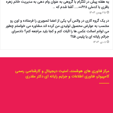
یه هفته پیش در تلگرام با گروهی به عنوان وام دهی به مدیریت خانم زهره
باقری با کدملی 00628….. آشنا شدم که …
25 بهمن 1404
در یک گروه کاری در واتس آپ یکی از اعضا تصویری را فرستاده و اون رو
منتسب به عوارض محصول تولیدی من کرده اند.مشاوره می خواستم چطور
می توانم اصالت عکس ها را اثبات کنم و کجا باید مراجعه کنم؟ دادسرای
جرائم رایانه ای یا پلیس فتا؟
8 دی 1404
مرکز فناوری های هوشمند، امنیت دیجیتال و کارشناسی رسمی
کامپیوتر، فناوری اطلاعات و جرایم رایانه ای دکتر مقدری