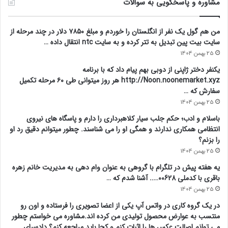
مشاوره و پاسخگویی به سوالات
من هم گول یک نفر از انگلستان را خوردم و مبلغ ۷۸۵۰ دلار در چند مرحله از
سایت بیت پین تبدیل به تتر کرده و به سایت ntc انتقال داده …
25 بهمن 1404
یکنفر دختر ژاپنی از دوبی بهم پیام داد که با برنامه
http://Noon.noonemarket.xyz هر روز میتوانی طی ۶۰ مرحله تکمیل
سفارش که …
25 بهمن 1404
باسلام و ادب؛ حکم جلب سیار کلاهبرداری را دارم و پاسگاه های نیروی
انتظامی همکاری ندارند و همگی او را می شناسند. چطور میتوانم دقیق رد او
را بزنم؟
25 بهمن 1404
یه هفته پیش در تلگرام با گروهی به عنوان وام دهی به مدیریت خانم زهره
باقری با کدملی 00628….. آشنا شدم که …
25 بهمن 1404
در یک گروه کاری در واتس آپ یکی از اعضا تصویری را فرستاده و اون رو
منتسب به عوارض محصول تولیدی من کرده اند.مشاوره می خواستم چطور
می توانم اصالت عکس ها را اثبات کنم و کجا باید مراجعه کنم؟ دادسرای