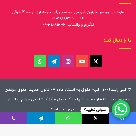
مازندران- بابلسر- خیابان شریفی-مجتمع رزقی-طبقه اول- واحد 4 شرقی
تلفن: 09031881346
تلگرام و واتساپ: 09031881346
ما را دنبال کنید
ایکس
یوتیوب
اینستاگرام
تلگرام
واتس
آپ
© کپی رایت2026: ,کلیه حقوق به استناد ماده 23 قانون حمایت حقوق مولفان
محفوظ است. انتشار مطالب تنها با ذکر دقیق مرکز کارشناسی جرایم رایانه ای
دکتر مقدری مجاز است.
سوالی ندارید؟
صفحه اصلی
نظریه ها
ویدئوها
آرای قضایی
مقالات
مشاوره
فیسبوک
ایکس
واتس آپ
تلگرام
وایبر
خدمات ما
قوانین
درباره ما
ارتباط با ما