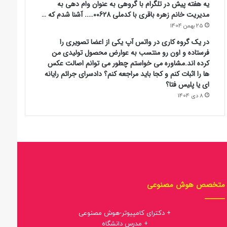
یه هفته پیش در تلگرام با گروهی به عنوان وام دهی به
مدیریت خانم زهره باقری با کدملی 00628….. آشنا شدم که …
25 بهمن 1404
در یک گروه کاری در واتس آپ یکی از اعضا تصویری را
فرستاده و اون رو منتسب به عوارض محصول تولیدی من
کرده اند.مشاوره می خواستم چطور می توانم اصالت عکس
ها را اثبات کنم و کجا باید مراجعه کنم؟ دادسرای جرائم رایانه
ای یا پلیس فتا؟
8 دی 1404
متخصص هوش مصنوعی
+ دکترای کامپیوتر-هوش مصنوعی
+ مدرس دانشگاه