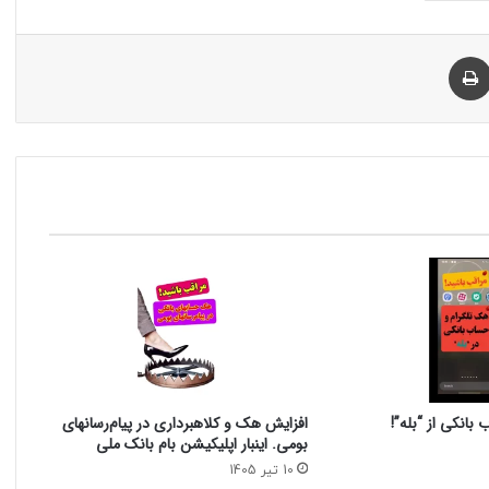
چاپ
بانکی از “بله”!
افزایش هک و کلاهبرداری در پیام‌رسانهای
بومی. اینبار اپلیکیشن بام‌ بانک ملی
10 تیر 1405