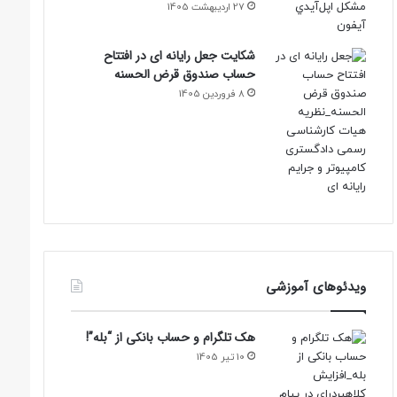
27 اردیبهشت 1405
شکایت جعل رایانه ای در افتتاح
حساب صندوق قرض الحسنه
8 فروردین 1405
ویدئوهای آموزشی
هک تلگرام و حساب بانکی از “بله”!
10 تیر 1405