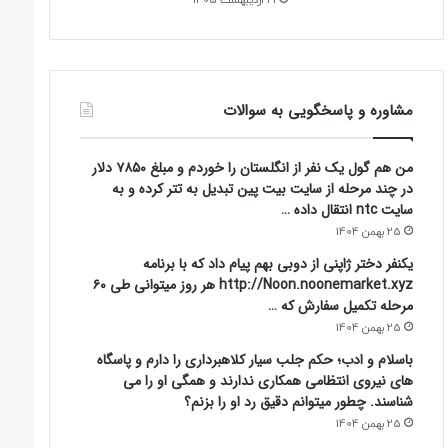
مشاوره و پاسخگویی به سوالات
من هم گول یک نفر از انگلستان را خوردم و مبلغ ۷۸۵۰ دلار
در چند مرحله از سایت بیت پین تبدیل به تتر کرده و به
سایت ntc انتقال داده …
25 بهمن 1404
یکنفر دختر ژاپنی از دوبی بهم پیام داد که با برنامه
http://Noon.noonemarket.xyz هر روز میتوانی طی ۶۰
مرحله تکمیل سفارش که …
25 بهمن 1404
باسلام و ادب؛ حکم جلب سیار کلاهبرداری را دارم و پاسگاه
های نیروی انتظامی همکاری ندارند و همگی او را می
شناسند. چطور میتوانم دقیق رد او را بزنم؟
25 بهمن 1404