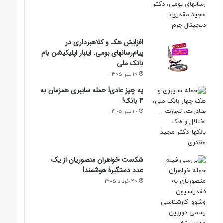
افزایش هک و کلاهبرداری در
پیام‌رسانهای بومی. اینبار اپلیکیشن بام‌
بانک ملی
10 تیر 1405
یه چیز عادی! حمله سایبری همزمان به
4 بانک!
10 تیر 1405
شکست خواهران منصوریان از یک
عدد دستگیرۀ هوشمند!
20 خرداد 1405