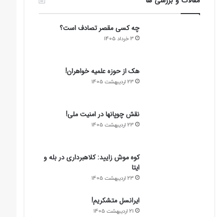
مقالات و بررسی ها
چه کسی مقصر تصادف است؟
3 خرداد 1405
هک از حوزه علمیه خواهران!
23 اردیبهشت 1405
نقش چوپانها در امنیت ملی!
23 اردیبهشت 1405
کوه موش زایید: کلاهبرداری در بله و
ایتا
23 اردیبهشت 1405
ایرانسل متشکریم!
21 اردیبهشت 1405