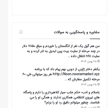
مشاوره و پاسخگویی به سوالات
من هم گول یک نفر از انگلستان را خوردم و مبلغ ۷۸۵۰ دلار
در چند مرحله از سایت بیت پین تبدیل به تتر کرده و به
سایت ntc انتقال داده …
25 بهمن 1404
یکنفر دختر ژاپنی از دوبی بهم پیام داد که با برنامه
http://Noon.noonemarket.xyz هر روز میتوانی طی ۶۰
مرحله تکمیل سفارش که …
25 بهمن 1404
باسلام و ادب؛ حکم جلب سیار کلاهبرداری را دارم و پاسگاه
های نیروی انتظامی همکاری ندارند و همگی او را می
شناسند. چطور میتوانم دقیق رد او را بزنم؟
25 بهمن 1404
یه هفته پیش در تلگرام با گروهی به عنوان وام دهی به
مدیریت خانم زهره باقری با کدملی 00628….. آشنا شدم که …
25 بهمن 1404