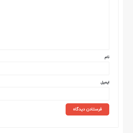
ی
د
گ
ا
ه
*
نام
ایمیل