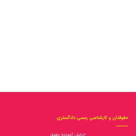
حقوقدان و کارشناسی رسمی دادگستری
+دانش آموخته حقوق
+ کارشناس رسمی دادگستری در رشته کامپیوتر، فناوری اطلاعات و جرائم
رایانه ای
+ رییس کمیسیون تخصصی جرائم رایانه ای مرکز کارشناسان رسمی قوه