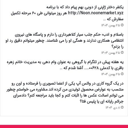
یکنفر دختر ژاپنی از دوبی بهم پیام داد که با برنامه
http://Noon.noonemarket.xyz هر روز میتوانی طی ۶۰ مرحله تکمیل
سفارش که …
25 بهمن 1404
باسلام و ادب؛ حکم جلب سیار کلاهبرداری را دارم و پاسگاه های نیروی
انتظامی همکاری ندارند و همگی او را می شناسند. چطور میتوانم دقیق رد او
را بزنم؟
25 بهمن 1404
یه هفته پیش در تلگرام با گروهی به عنوان وام دهی به مدیریت خانم زهره
باقری با کدملی 00628….. آشنا شدم که …
25 بهمن 1404
در یک گروه کاری در واتس آپ یکی از اعضا تصویری را فرستاده و اون رو
منتسب به عوارض محصول تولیدی من کرده اند.مشاوره می خواستم چطور
می توانم اصالت عکس ها را اثبات کنم و کجا باید مراجعه کنم؟ دادسرای
جرائم رایانه ای یا پلیس فتا؟
8 دی 1404