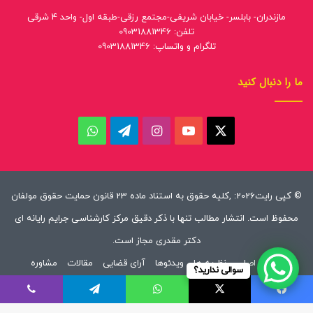
مازندران- بابلسر- خیابان شریفی-مجتمع رزقی-طبقه اول- واحد 4 شرقی
تلفن: 09031881346
تلگرام و واتساپ: 09031881346
ما را دنبال کنید
ایکس
یوتیوب
اینستاگرام
تلگرام
واتس
آپ
© کپی رایت2026: ,کلیه حقوق به استناد ماده 23 قانون حمایت حقوق مولفان
محفوظ است. انتشار مطالب تنها با ذکر دقیق مرکز کارشناسی جرایم رایانه ای
دکتر مقدری مجاز است.
صفحه اصلی
نظریه ها
ویدئوها
آرای قضایی
مقالات
مشاوره
سوالی ندارید؟
خدمات ما
قوانین
درباره ما
ارتباط با ما
فیسبوک
ایکس
واتس آپ
تلگرام
وایبر