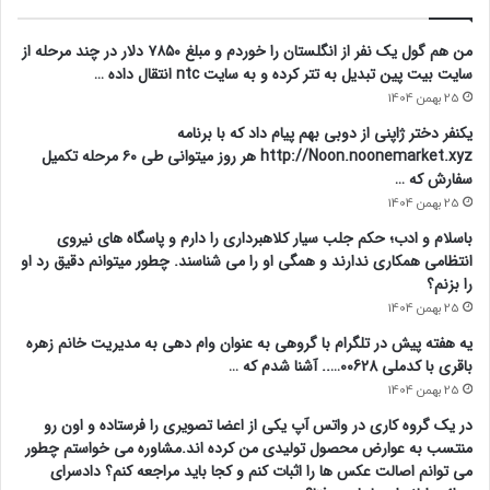
من هم گول یک نفر از انگلستان را خوردم و مبلغ ۷۸۵۰ دلار در چند مرحله از
سایت بیت پین تبدیل به تتر کرده و به سایت ntc انتقال داده …
25 بهمن 1404
یکنفر دختر ژاپنی از دوبی بهم پیام داد که با برنامه
http://Noon.noonemarket.xyz هر روز میتوانی طی ۶۰ مرحله تکمیل
سفارش که …
25 بهمن 1404
باسلام و ادب؛ حکم جلب سیار کلاهبرداری را دارم و پاسگاه های نیروی
انتظامی همکاری ندارند و همگی او را می شناسند. چطور میتوانم دقیق رد او
را بزنم؟
25 بهمن 1404
یه هفته پیش در تلگرام با گروهی به عنوان وام دهی به مدیریت خانم زهره
باقری با کدملی 00628….. آشنا شدم که …
25 بهمن 1404
در یک گروه کاری در واتس آپ یکی از اعضا تصویری را فرستاده و اون رو
منتسب به عوارض محصول تولیدی من کرده اند.مشاوره می خواستم چطور
می توانم اصالت عکس ها را اثبات کنم و کجا باید مراجعه کنم؟ دادسرای