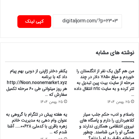
کپی لینک
نوشته های مشابه
من هم گول یک نفر از انگلستان را
یکنفر دختر ژاپنی از دوبی بهم پیام
خوردم و مبلغ ۷۸۵۰ دلار در چند
داد که با برنامه
مرحله از سایت بیت پین تبدیل به
http://Noon.noonemarket.xyz
تتر کرده و به سایت ntc انتقال داده
هر روز میتوانی طی ۶۰ مرحله تکمیل
…
سفارش که …
25 بهمن 1404
25 بهمن 1404
باسلام و ادب؛ حکم جلب سیار
یه هفته پیش در تلگرام با گروهی به
کلاهبرداری را دارم و پاسگاه های
عنوان وام دهی به مدیریت خانم
نیروی انتظامی همکاری ندارند و
زهره باقری با کدملی 00628….. آشنا
همگی او را می شناسند. چطور
شدم که …
میتوانم دقیق رد او را بزنم؟