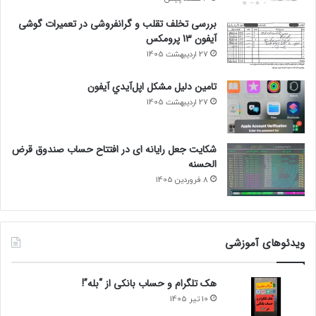
بررسی تخلف تقلب و گرانفروشی در تعمیرات گوشی
آیفون 13 پرومکس
27 اردیبهشت 1405
تامين دليل مشکل اپل‌آيدي آيفون
27 اردیبهشت 1405
شکایت جعل رایانه ای در افتتاح حساب صندوق قرض
الحسنه
8 فروردین 1405
ویدئوهای آموزشی
هک تلگرام و حساب بانکی از “بله”!
10 تیر 1405