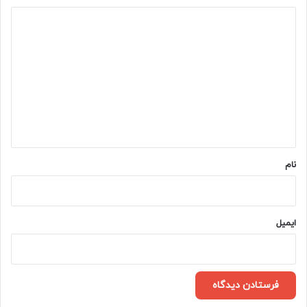
د
ی
د
گ
ا
ه
*
نام
ایمیل