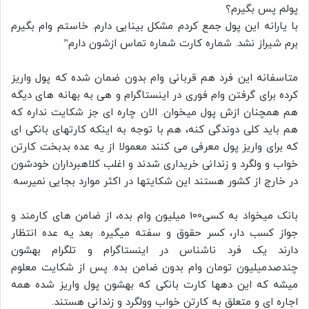
پولم پس بگیرم؟
با یارانه این پول جمع کردم مشکل بینایی دارم. خاستم وام بگیرم
برم شیراز نشد. شماره کارت شماره تماس ازشون دارم”
متاسفانه این فرد هم قربانی وام بدون ضمان شده که پول واریز
کرده برای گرفتن وام فوری در اینستاگرام و هی به بهانه های دیگه
هم همچنان ازش پول میخوان. الان چاره ای جز شکایت نداره که
هم باید کلی دوندگی کنه، هم با توجه به اینکه کارتهای بانکی ای
که برای واریز پول معرفی می کنند معمولا از یه عده بدبخت کارتن
خواب و ولگرد و زندانی خریداری شدند و اغلب کلاهبرداران خودشون
در خارج از کشور هستند این شکایتها در اکثر موارد بجایی نمیرسه.
بانک میخواد به کسی100 میلیون وام بده، از ضامن های کارمند و
جواز کسب دار، کسر حقوق و سفته میگیره. بعد یه عده انتظار
دارند یک فرد ناشناس در اینستاگرام و تلگرام بهشون
چندصدمیلیون تومان وام بدون ضامن بده. پس از شکایت معلوم
میشه که این دهها کارت بانکی که بهشون پول واریز شده همه
اجاره ای و متعلق به کارتن خواب وولگرد و زندانی هستند.