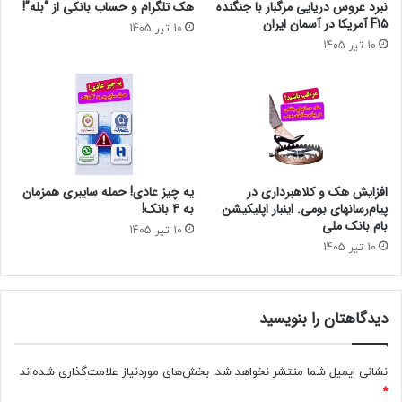
نبرد عروس دریایی مرگبار با جنگنده
هک تلگرام و حساب بانکی از “بله”!
F15 آمریکا در آسمان ایران
10 تیر 1405
10 تیر 1405
افزایش هک و کلاهبرداری در
یه چیز عادی! حمله سایبری همزمان
پیام‌رسانهای بومی. اینبار اپلیکیشن
به 4 بانک!
بام‌ بانک ملی
10 تیر 1405
10 تیر 1405
دیدگاهتان را بنویسید
نشانی ایمیل شما منتشر نخواهد شد.
بخش‌های موردنیاز علامت‌گذاری شده‌اند
*