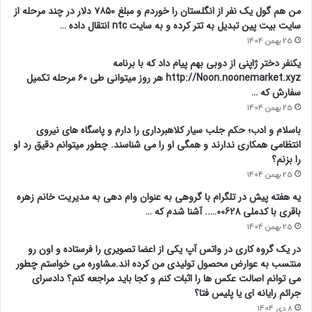
من هم گول یک نفر از انگلستان را خوردم و مبلغ ۷۸۵۰ دلار در چند مرحله از
سایت بیت پین تبدیل به تتر کرده و به سایت ntc انتقال داده …
25 بهمن 1404
یکنفر دختر ژاپنی از دوبی بهم پیام داد که با برنامه
http://Noon.noonemarket.xyz هر روز میتوانی طی ۶۰ مرحله تکمیل
سفارش که …
25 بهمن 1404
باسلام و ادب؛ حکم جلب سیار کلاهبرداری را دارم و پاسگاه های نیروی
انتظامی همکاری ندارند و همگی او را می شناسند. چطور میتوانم دقیق رد او
را بزنم؟
25 بهمن 1404
یه هفته پیش در تلگرام با گروهی به عنوان وام دهی به مدیریت خانم زهره
باقری با کدملی 00628….. آشنا شدم که …
25 بهمن 1404
در یک گروه کاری در واتس آپ یکی از اعضا تصویری را فرستاده و اون رو
منتسب به عوارض محصول تولیدی من کرده اند.مشاوره می خواستم چطور
می توانم اصالت عکس ها را اثبات کنم و کجا باید مراجعه کنم؟ دادسرای
جرائم رایانه ای یا پلیس فتا؟
8 دی 1404